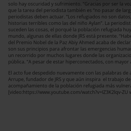
solo hay oscuridad y sufrimiento. “Gracias por ser la 
que la tarea del periodista también es “no pasar de la
periodistas deben actuar. “Los refugiados no son datos,
historias terribles como las del niño Aylan”. La periodi
suceden las cosas, el porqué la población refugiada hu
mundo, algunas de ellas donde JRS está presente. “Hab
del Premio Nobel de la Paz Abiy Ahmed acaba de declarar
son sus principios para afrontar las emergencias human
un recorrido por muchos lugares donde las organizacion
pública. “A pesar de estar hiperconectados, con mayor
El acto fue despedido nuevamente con las palabras de a
Arrupe, fundador de JRS y que aún inspira el trabajo de
acompañamiento de la población refugiada más vulner
[video:https://www.youtube.com/watch?v=IZ3K2lqv-ZU wi