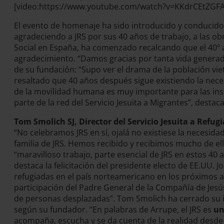
[video:https://www.youtube.com/watch?v=KKdrCEtZGFA w
El evento de homenaje ha sido introducido y conducid
agradeciendo a JRS por sus 40 años de trabajo, a las ob
Social en España, ha comenzado recalcando que el 40º a
agradecimiento. “Damos gracias por tanta vida generada
de su fundación: “Supo ver el drama de la población vi
resaltado que 40 años después sigue existiendo la neces
de la movilidad humana es muy importante para las inst
parte de la red del Servicio Jesuita a Migrantes”, destac
Tom Smolich SJ, Director del Servicio Jesuita a Refug
“No celebramos JRS en sí, ojalá no existiese la necesid
familia de JRS. Hemos recibido y recibimos mucho de ell
“maravilloso trabajo, parte esencial de JRS en estos 40
destaca la felicitación del presidente electo de EE.UU.
refugiadas en el país norteamericano en los próximos año
participación del Padre General de la Compañía de Jesús
de personas desplazadas”. Tom Smolich ha cerrado su in
según su fundador. “En palabras de Arrupe, el JRS es
un
acompaña, escucha y se da cuenta de la realidad desde 