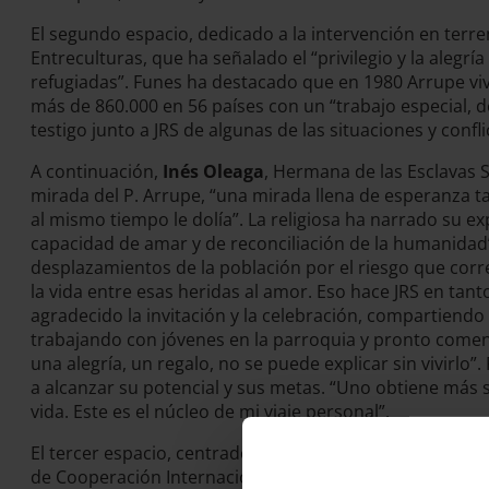
El segundo espacio, dedicado a la intervención en terr
Entreculturas, que ha señalado el “privilegio y la alegr
refugiadas”. Funes ha destacado que en 1980 Arrupe vi
más de 860.000 en 56 países con un “trabajo especial,
testigo junto a JRS de algunas de las situaciones y con
A continuación,
Inés Oleaga
, Hermana de las Esclavas 
mirada del P. Arrupe, “una mirada llena de esperanza 
al mismo tiempo le dolía”. La religiosa ha narrado su ex
capacidad de amar y de reconciliación de la humanidad”
desplazamientos de la población por el riesgo que corre
la vida entre esas heridas al amor. Eso hace JRS en tan
agradecido la invitación y la celebración, compartiendo
trabajando con jóvenes en la parroquia y pronto comen
una alegría, un regalo, no se puede explicar sin vivirlo”.
a alcanzar su potencial y sus metas. “Uno obtiene más 
vida. Este es el núcleo de mi viaje personal”.
El tercer espacio, centrado en el acento y compromiso 
de Cooperación Internacional de Alboan, que ha querido