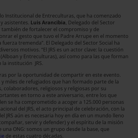
lo Institucional de Entreculturas, que ha comenzado
 y asistentes.
Luis Arancibia
, Delegado del Sector
o también de fortalecer el compromiso y de
honrar el gesto que tuvo el Padre Arrupe en el momento
 fuerza tremenda”. El Delegado del Sector Social ha
versos motivos. “El JRS es un actor clave: la cuestión
(Alboan y Entreculturas), así como para las que forman
 la institución JRS.
oras por la oportunidad de compartir en este evento.
es y miles de refugiados que han formado parte de la
 colaboradores, religiosos y religiosas por su
ortantes en torno a este aniversario, entre los que
. Biden se ha comprometido a acoger a 125.000 personas
ional del JRS, el acto principal de celebración, con la
 del JRS aún es necesaria hoy en día en un mundo lleno
mpañar, servir y defender) y el espíritu de la misión
ue una ONG: somos un grupo desde la base, que
je
de estas cuatro décadas.