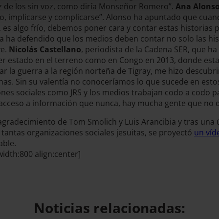
voz de los sin voz, como diría Monseñor Romero”.
Ana Alons
rgo, implicarse y complicarse”. Alonso ha apuntado que cua
 es algo frío, debemos poner cara y contar estas historias p
sta ha defendido que los medios deben contar no solo las his
ye.
Nicolás Castellano
, periodista de la Cadena SER, que h
er estado en el terreno como en Congo en 2013, donde estal
 la guerra a la región norteña de Tigray, me hizo descubrir
as. Sin su valentía no conoceríamos lo que sucede en estos
es sociales como JRS y los medios trabajan codo a codo par
 acceso a información que nunca, hay mucha gente que no q
gradecimiento de Tom Smolich y Luis Arancibia y tras una úl
 tantas organizaciones sociales jesuitas, se proyectó
un víd
able.
dth:800 align:center]
Noticias relacionadas: