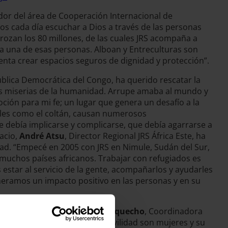
dor del área de Cooperación Internacional de
mos cada día escuchar a Dios a través de las personas
ozan los 80 millones, de las cuales JRS acompaña a
a una de esas personas. Alboan y Entreculturas son
ntenta crear espacios seguros de dignidad y protección”.
ública Democrática del Congo, ha querido rescatar la
des miserias de la humanidad. Arrupe amaba al mundo y
oción para mi fe; un lugar que genera un desafío a la
rales como el coltán, causan numerosos
e debía implicarse y complicarse, que debía agarrarse a
acio,
André Atsu
, Director Regional JRS África Este, ha
idad. “Empecé en 2005 con JRS en Nimule, Sudán del Sur,
muchos países africanos. Trabajar con refugiados es
es estar al servicio de la gente, acompañarlos y ayudarles
eneramos un impacto positivo en las personas y en su
sido introducido por
Leire Morquecho
, Coordinadora
 mitad de la población en movilidad son mujeres y su