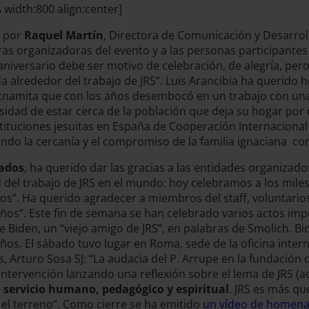
idth:800 align:center]
o por
Raquel Martín
, Directora de Comunicación y Desarrol
ras organizadoras del evento y a las personas participantes
niversario debe ser motivo de celebración, de alegría, per
 alrededor del trabajo de JRS”. Luis Arancibia ha querido 
etnamita que con los años desembocó en un trabajo con una
idad de estar cerca de la población que deja su hogar por di
ituciones jesuitas en España de Cooperación Internacional 
ando la cercanía y el compromiso de la familia ignaciana con
iados
, ha querido dar las gracias a las entidades organizad
ad del trabajo de JRS en el mundo: hoy celebramos a los mil
os”. Ha querido agradecer a miembros del staff, voluntarios,
 años”. Este fin de semana se han celebrado varios actos imp
 Joe Biden, un “viejo amigo de JRS”, en palabras de Smolich
s. El sábado tuvo lugar en Roma, sede de la oficina internac
, Arturo Sosa SJ: “La audacia del P. Arrupe en la fundación
tervención lanzando una reflexión sobre el lema de JRS (aco
 servicio humano, pedagógico y espiritual
. JRS es más q
el terreno”. Como cierre se ha emitido
un vídeo de homena