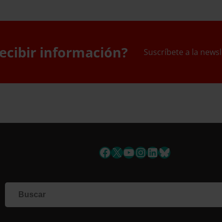
ecibir información?
Suscríbete a la newsl
uscríbete a la newslett
Facebook
X
YouTube
Instagram
LinkedIn
Bluesky
Si qu
corr
info
Al i
dato
Nomb