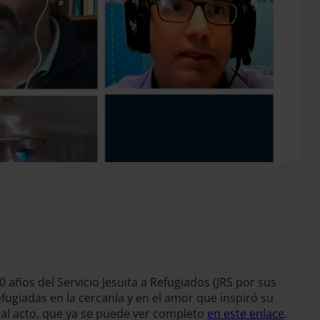
años del Servicio Jesuita a Refugiados (JRS por sus
ugiadas en la cercanía y en el amor que inspiró su
 al acto, que ya se puede ver completo
en este enlace
.