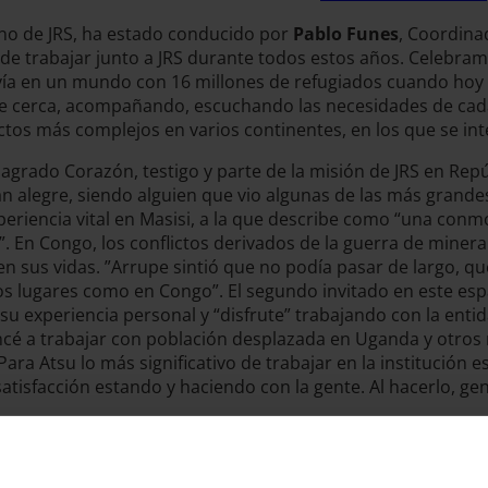
eno de JRS, ha estado conducido por
Pablo Funes
, Coordina
ía de trabajar junto a JRS durante todos estos años. Celebra
vía en un mundo con 16 millones de refugiados cuando hoy r
 de cerca, acompañando, escuchando las necesidades de cad
flictos más complejos en varios continentes, en los que se i
Sagrado Corazón, testigo y parte de la misión de JRS en Rep
tan alegre, siendo alguien que vio algunas de las más gran
periencia vital en Masisi, a la que describe como “una conm
. En Congo, los conflictos derivados de la guerra de mine
n sus vidas. ”Arrupe sintió que no podía pasar de largo, qu
tos lugares como en Congo”. El segundo invitado en este esp
 su experiencia personal y “disfrute” trabajando con la ent
cé a trabajar con población desplazada en Uganda y otros 
 Para Atsu lo más significativo de trabajar en la institución 
satisfacción estando y haciendo con la gente. Al hacerlo, g
en y desde las personas en situación de vulnerabilidad, ha 
 dar voz a dos mujeres en dos contextos muy distintos. “La