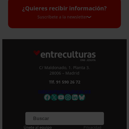
¿Quieres recibir información?
Suscríbete a la newsletter
Suscríbete a la newsletter
Si quieres recibir nuestra newsletter mensual
y los correos puntuales en los que te
ofrecemos información, no dejes de completar
C/ Maldonado, 1. Planta 3.
este formulario. Al instante, te daremos de
28006 – Madrid
alta en nuestra base de datos y podrás estar
Tlf. 91 590 26 72
al tanto de todas las novedades.
Nombre *
noticias@entreculturas.org
Facebook
X
YouTube
Instagram
LinkedIn
Bluesky
Apellidos
Correo electrónico *
Únete al equipo
Privacidad