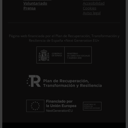
Voluntariado
Accesibilidad
Acepto la
Política de Privacidad
*
Prensa
Cookies
Desde ENTRECULTURAS FE Y ALEGRÍA ESPAÑA
Aviso legal
trataremos los datos aportados en calidad de
Responsable del tratamiento con la finalidad de...
Seguir
leyendo
.
Página web financiada por el Plan de Recuperación, Transformación y
Suscribirme
Resiliencia de España «Next Generation EU»