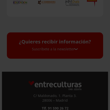
¿Quieres recibir información?
Suscríbete a la newsletter
Suscríbete a la newsletter
Si quieres recibir nuestra newsletter mensual
y los correos puntuales en los que te
ofrecemos información, no dejes de completar
C/ Maldonado, 1. Planta 3.
este formulario. Al instante, te daremos de
28006 – Madrid
alta en nuestra base de datos y podrás estar
al tanto de todas las novedades.
Tlf. 91 590 26 72
Nombre *