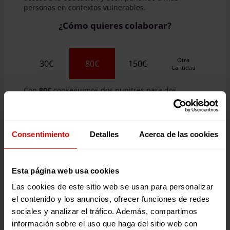
personas en contextos vulnerables.
¿Cómo quieres colaborar?
Otra
30€
80€
150€
Cantidad
Con
80€
conseguimos dos pupitres para dos
estudiantes de educación primaria en Guatemala
¿Eres una empresa?
Consentimiento
Detalles
Acerca de las cookies
QUIERO DONAR
Esta página web usa cookies
Las cookies de este sitio web se usan para personalizar
el contenido y los anuncios, ofrecer funciones de redes
sociales y analizar el tráfico. Además, compartimos
información sobre el uso que haga del sitio web con