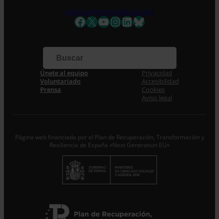
noticias@entreculturas.org
Facebook
X
YouTube
Instagram
LinkedIn
Bluesky
Apellidos
Correo electrónico *
Únete al equipo
Privacidad
Voluntariado
Accesibilidad
Acepto la
Política de Privacidad
*
Prensa
Cookies
Desde ENTRECULTURAS FE Y ALEGRÍA ESPAÑA
Aviso legal
trataremos los datos aportados en calidad de
Responsable del tratamiento con la finalidad de…
Seguir
leyendo
.
Suscribirme
Página web financiada por el Plan de Recuperación, Transformación y
Resiliencia de España «Next Generation EU»