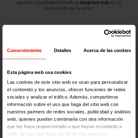
aportas a entidades benéficas
desgrava más
en tu
declaración de la renta?
Si eres donante particular
Consentimiento
Detalles
Acerca de las cookies
La deducción pasa a un
80% en los primeros 250 euros y
Esta página web usa cookies
a un 40% para el resto de donativos
.
Las cookies de este sitio web se usan para personalizar
el contenido y los anuncios, ofrecer funciones de redes
Ejemplo donando 25€/mes (300€/año)
sociales y analizar el tráfico. Además, compartimos
Te desgravas 220,00€
información sobre el uso que haga del sitio web con
nuestros partners de redes sociales, publicidad y análisis
El 80% de los primeros 250€
web, quienes pueden combinarla con otra información
El 40% de los siguientes 50€
que les haya proporcionado o que hayan recopilado a
partir del uso que haya hecho de sus servicios.