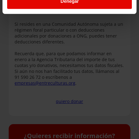
Denegar
Entreculturas, la deducción es del
40%
.
Si tu colaboración
supera los 3 años,
la deducción
aumenta al 50%.
Si resides en una Comunidad Autónoma sujeta a un
régimen foral particular o con deducciones
adicionales por donaciones a ONG, puedes tener
deducciones diferentes.
Recuerda que, para que podamos informar en
enero a la Agencia Tributaria del importe de tus
cuotas y/o donativos, necesitamos tus datos fiscales.
Si aún no nos han facilitado tus datos, llámanos al
91 590 26 72 o escríbenos a
empresas@entreculturas.org
.
quiero donar
¿Quieres recibir información?