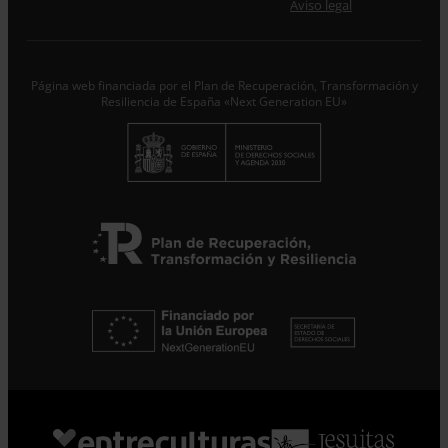
Desde ENTRECULTURAS FE Y ALEGRÍA ESPAÑA
Aviso legal
trataremos los datos aportados en calidad de
Responsable del tratamiento con la finalidad de…
Seguir
leyendo
.
Página web financiada por el Plan de Recuperación, Transformación y
Suscribirme
Resiliencia de España «Next Generation EU»