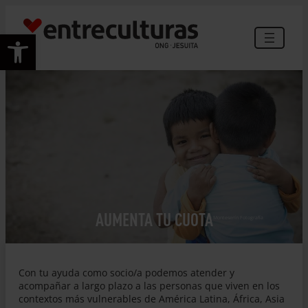
Saltar
al
Abrir barra de herramientas
contenido
AUMENTA TU CUOTA
© Monteserín Fotografía
Con tu ayuda como socio/a podemos atender y
acompañar a largo plazo a las personas que viven en los
contextos más vulnerables de América Latina, África, Asia