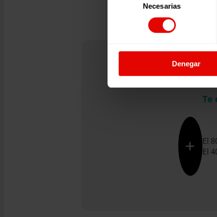
Necesarias
de
consentimiento
Denegar
Ejemplo don
Te 
+
El 
El 4