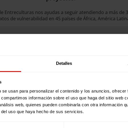
 de Entreculturas nos ayudas a seguir atendiendo a más de 
xtos de vulnerabilidad en 45 países de África, América Latin
Beneficios fiscales
Detalles
s
s, te informamos que puedes desgravar estas aportaciones e
b se usan para personalizar el contenido y los anuncios, ofrecer
 deducción es del 80%.
s, compartimos información sobre el uso que haga del sitio web 
rtir de los primeros 250 euros, es de un 40%.
 análisis web, quienes pueden combinarla con otra información q
r del uso que haya hecho de sus servicios.
o la colaboración con nosotros durante los últimos tres 