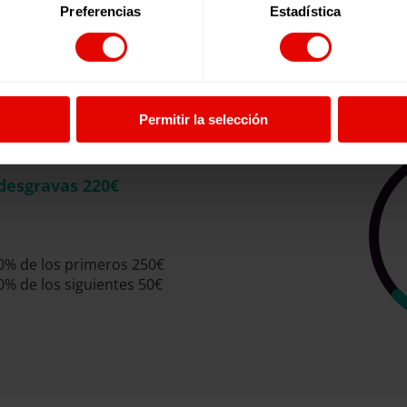
Preferencias
Estadística
CALCULA CUÁNTO PUEDES DESGRAVAR
Permitir la selección
ando 25€/mes (300€/año)
desgravas 220€
80% de los primeros 250€
0% de los siguientes 50€