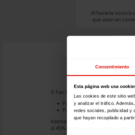
Al hacerte socio/a
que viven en conte
Consentimiento
Esta página web usa cookie
Si has decidido donar a Entrecultura
Las cookies de este sitio we
Para los primeros 250 euros, la
y analizar el tráfico. Ademá
Para el resto de donativos, a pa
redes sociales, publicidad y
que hayan recopilado a parti
Además, si has mantenido o aumentad
al 45%.
Selección