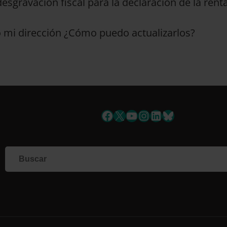
sgravación fiscal para la declaración de la rent
 mi dirección ¿Cómo puedo actualizarlos?
Facebook
X
YouTube
Instagram
LinkedIn
Bluesky