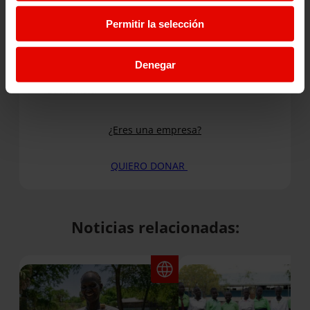
Otra
Permitir la selección
30€
80€
150€
Cantidad
Con
80€
conseguimos dos pupitres para dos
Denegar
estudiantes de educación primaria en
Guatemala
¿Eres una empresa?
QUIERO DONAR
Noticias relacionadas: