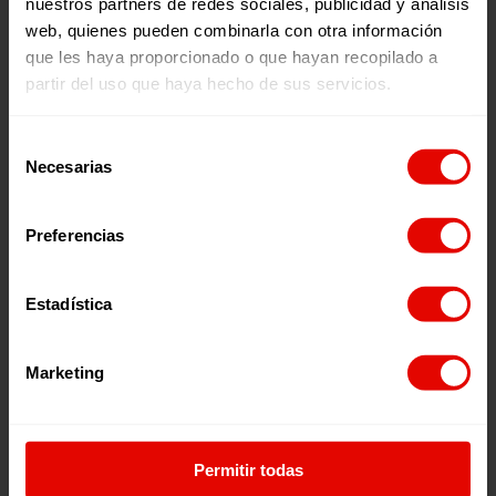
nuestros partners de redes sociales, publicidad y análisis
transformamos vidas.
web, quienes pueden combinarla con otra información
que les haya proporcionado o que hayan recopilado a
partir del uso que haya hecho de sus servicios.
Selección
Necesarias
de
consentimiento
Preferencias
Estadística
En Entreculturas queremos seguir
Marketing
promoviendo el acceso a la educación y
acompañando a más personas en contextos
vulnerables.
¿Cómo quieres colaborar?
Permitir todas