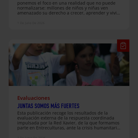
ponemos el foco en una realidad que no puede
normalizarse: millones de niños y niñas ven
amenazado su derecho a crecer, aprender y vivir
en paz a causa de los conflictos armados. Frente
a esta realidad, reivindicamos que la infancia no
1 De Julio De 2026
se ataca, se protege, y compartimos historias que
muestran cómo la educación, la acogida y la
hospitalidad siguen abriendo caminos de
esperanza. Además, recorremos iniciativas que
impulsan la construcción de una sociedad más
justa e inclusiva, desde el acompañamiento a
personas migrantes en sus procesos de
regularización hasta los Caminos de…
Evaluaciones
JUNTAS SOMOS MÁS FUERTES
Esta publicación recoge los resultados de la
evaluación externa de la respuesta coordinada
impulsada por la Red Xavier, de la que formamos
parte en Entreculturas, ante la crisis humanitaria
provocada por la guerra en Ucrania. El informe
analiza cuatro años de trabajo conjunto en
2 De Junio De 2026