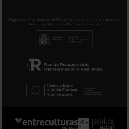
trataremos los datos aportados en calidad de
Responsable del tratamiento con la finalidad de...
Seguir
leyendo
.
Página web financiada por el Plan de Recuperación, Transformación y
Suscribirme
Resiliencia de España «Next Generation EU»