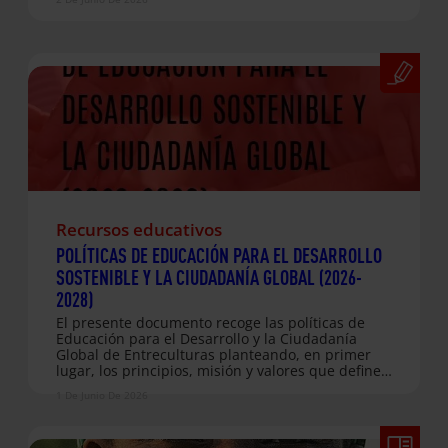
Ucrania y en varios países europeos de acogida,
destacando el impacto de las acciones
desarrolladas en ámbitos como la educación, el
bienestar emocional, la integración social, el
acceso a servicios básicos y el acompañamiento a
las personas desplazadas. La evaluación pone de
relieve la importancia de la coordinación entre
organizaciones jesuitas, el trabajo comunitario y
el…
Recursos educativos
POLÍTICAS DE EDUCACIÓN PARA EL DESARROLLO
SOSTENIBLE Y LA CIUDADANÍA GLOBAL (2026-
2028)
El presente documento recoge las políticas de
Educación para el Desarrollo y la Ciudadanía
Global de Entreculturas planteando, en primer
lugar, los principios, misión y valores que definen
e identifican a la organización; luego, sintetiza los
1 De Junio De 2026
problemas en los que centra su atención para
definir las alternativas de respuesta; más
adelante plantea su enfoque de educación,