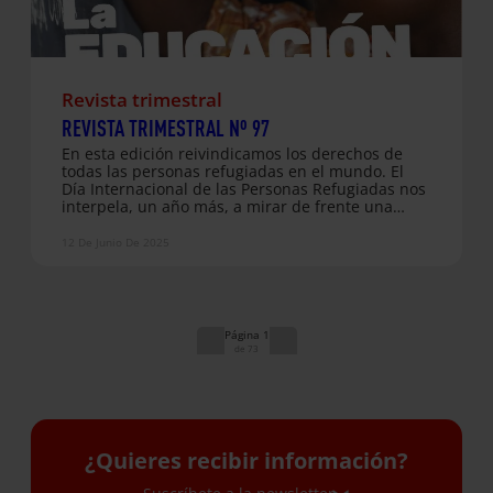
Revista trimestral
REVISTA TRIMESTRAL Nº 97
En esta edición reivindicamos los derechos de
todas las personas refugiadas en el mundo. El
Día Internacional de las Personas Refugiadas nos
interpela, un año más, a mirar de frente una
realidad que no podemos ni debemos ignorar:
más de 123,2 millones de personas en el mundo
12 De Junio De 2025
se han visto forzadas a huir de sus hogares
debido a conflictos armados, persecuciones o
catástrofes naturales. Lo más devastador es que
casi 49,2 millones de niños y niñas forman parte
de estas cifras. Infancias interrumpidas, sueños
1
rotos, vidas marcadas por la incertidumbre y el
73
desarraigo. Frente a este escenario, desde
Entreculturas, junto…
¿Quieres recibir información?