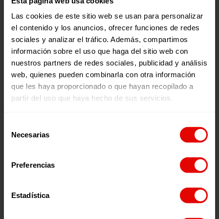
Esta página web usa cookies
Revista trimestral
Las cookies de este sitio web se usan para personalizar
REVISTA TRIMESTRAL Nº 99
el contenido y los anuncios, ofrecer funciones de redes
Esta Navidad, te invitamos a renovar ese
sociales y analizar el tráfico. Además, compartimos
compromiso. Necesitamos sembrar justicia ante
la desigualdad educativa que afecta a millones
información sobre el uso que haga del sitio web con
de niños y niñas. Debemos sentir que somos
nuestros partners de redes sociales, publicidad y análisis
tierra frente a la degradación medioambiental. Y
debemos acompañar en la vulnerabilidad a las
21 De Enero De 2026
web, quienes pueden combinarla con otra información
personas que se ven obligadas a huir o que
que les haya proporcionado o que hayan recopilado a
sufren exclusión por la pobreza extrema. En
Entreculturas, este acompañamiento se
partir del uso que haya hecho de sus servicios.
materializa día a día. Estamos junto a más de
400.000 personas en 42 países de África, América
Latina, Asia y Europa. Nuestra labor, que incluye
Selección
proyectos de cooperación, ayuda humanitaria y el
acceso a una educación protectora, sería
Necesarias
de
imposible…
consentimiento
Preferencias
Evaluaciones
DE LA EMERGENCIA A LA RESILIENCIA:
Estadística
RECONSTRUIR A TRAVÉS DE LA EDUCACIÓN EN
NEPAL