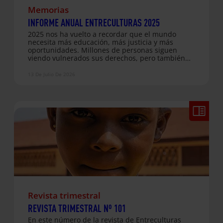
Memorias
INFORME ANUAL ENTRECULTURAS 2025
2025 nos ha vuelto a recordar que el mundo
necesita más educación, más justicia y más
oportunidades. Millones de personas siguen
viendo vulnerados sus derechos, pero también
hemos comprobado que, cuando trabajamos
juntos y juntas, el cambio es posible. Desde
13 De Julio De 2026
Entreculturas hemos acompañado a 377.080
personas en 46 países, a través de 233 proyectos
que ponen la educación en el centro de la
transformación social. Os invitamos a consultar y
difundir nuestra Memoria Anual 2025:
Revista trimestral
REVISTA TRIMESTRAL Nº 101
En este número de la revista de Entreculturas