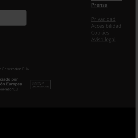
Prensa
ieres recibir nuestra newsletter mensual y los
eos puntuales en los que te ofrecemos
Privacidad
rmación, no dejes de completar este formulario.
Accesibilidad
nstante, te daremos de alta en nuestra base de
Cookies
s y podrás estar al tanto de todas las novedades.
Aviso legal
re *
idos
xt Generation EU»
o electrónico *
epto la
Política de Privacidad
*
 ENTRECULTURAS FE Y ALEGRÍA ESPAÑA trataremos los datos
dos en calidad de Responsable del tratamiento con la finalidad
eguir leyendo
.
Suscribirme