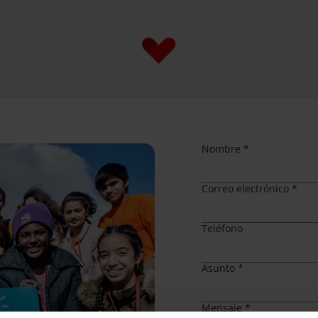
Nombre *
Correo electrónico *
Teléfono
Asunto *
Mensaje *