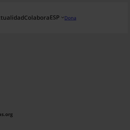
ESP
tualidad
Colabora
Dona
as.org