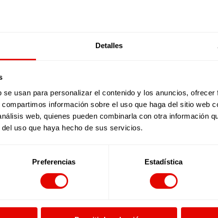
Acepto la
Política de 
Desde ENTRECULTURAS FE Y A
Responsable del tratamiento 
Detalles
s
b se usan para personalizar el contenido y los anuncios, ofrecer
s, compartimos información sobre el uso que haga del sitio web 
 análisis web, quienes pueden combinarla con otra información q
r del uso que haya hecho de sus servicios.
Preferencias
Estadística
Contacto para prensa