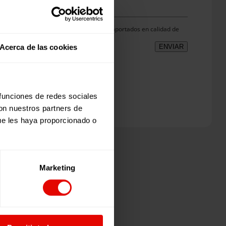
Privacidad
*
LEGRÍA ESPAÑA trataremos los datos aportados en calidad de
con la finalidad de…
Seguir leyendo
.
Acerca de las cookies
ENVIAR
 funciones de redes sociales
con nuestros partners de
ue les haya proporcionado o
Marketing