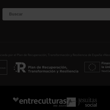
Si qu
corr
info
Al i
dato
Nomb
Apell
ciada por el Plan de Recuperación, Transformación y Resiliencia de España «Ne
Corre
Ac
Desde
aporta
de…
S