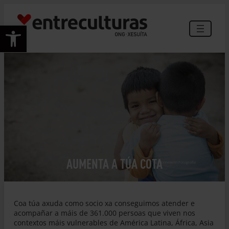
Saltar
ao
Abrir barra de ferramentas
contido
AUMENTA A TÚA COTA
© Monteserín Fotografía
Coa túa axuda como socio xa conseguimos atender e
acompañar a máis de 361.000 persoas que viven nos
contextos máis vulnerables de América Latina, África, Asia