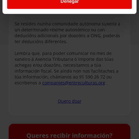
Denegar
Entreculturas, a dedución é
do 40%
.
Se a súa colaboración
supera os 3 anos,
a dedución
aumenta ata o 50%.
Se resides nunha comunidade autónoma suxeita a
un determinado réxime autonómico ou con
deducións adicionais por doazóns a ONG, poderás
ter deducións diferentes.
Lembra que, para poder comunicar no mes de
xaneiro á Axencia Tributaria o importe das túas
achegas e/ou doazóns, necesitamos a túa
información fiscal. Se aínda non nos facilitaches a
túa información, chámanos ao 91 590 26 72 ou
escríbenos a
companies@entreculturas.org
.
Quero doar
Queres recibir información?