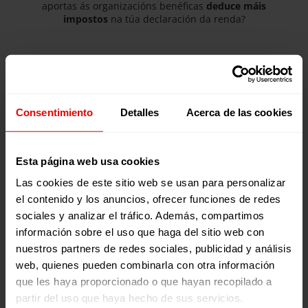
aportas ás organizacións benéficas
deduce máis
impostos
na túa declaración da renda?
Se es un doador privado
Consentimiento
Detalles
Acerca de las cookies
A dedución aumenta ata
o 80% para os primeiros 250
Esta página web usa cookies
euros e ata o 40% para o resto das doazóns
.
Las cookies de este sitio web se usan para personalizar
el contenido y los anuncios, ofrecer funciones de redes
Exemplo doando 25 €/mes (300 €/ano)
sociales y analizar el tráfico. Además, compartimos
Desconta 220,00 €
información sobre el uso que haga del sitio web con
nuestros partners de redes sociales, publicidad y análisis
80% dos primeiros 250€
web, quienes pueden combinarla con otra información
40% dos próximos 50€
que les haya proporcionado o que hayan recopilado a
partir del uso que haya hecho de sus servicios.