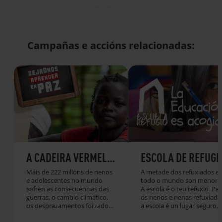
Colaborar
Campañas e accións relacionadas:
A CADEIRA VERMELLA
ESCOLA DE REFUGI
Máis de 222 millóns de nenos
A metade dos refuxiados e
e adolescentes no mundo
todo o mundo son menores
sofren as consecuencias das
A escola é o teu refuxio. Par
guerras, o cambio climático,
os nenos e nenas refuxiado
os desprazamentos forzados
a escola é un lugar seguro, 
e as crises prolongadas. A
lugar necesario que lles ofr