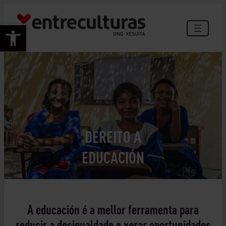
Saltar
ao
Abrir barra de ferramentas
contido
DEREITO A
EDUCACIÓN
©Rodolfo Churión
A educación é a mellor ferramenta para
reducir a desigualdade e xerar oportunidades