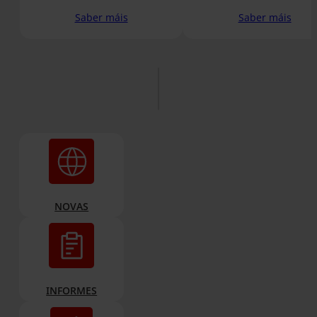
Cadeira Vermella representa o
protección e educación.
lugar onde deben estar: a
Saber máis
Saber máis
escola.
NOVAS
INFORMES