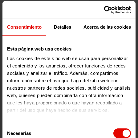
ofrecemos recursos pedagóxicos
, co obxectivo de
promover unha educación transformadora para a
cidadanía global. Son exemplo diso a nosa Rede Xuvenil
Solidaria (RSJ) ou os espazos para a infancia e a mocidade
de entidades como a Fundación Amoverse, coas que
Consentimiento
Detalles
Acerca de las cookies
traballamos conxuntamente a través da campaña
Soy
Cometa
.
Esta página web usa cookies
Las cookies de este sitio web se usan para personalizar
el contenido y los anuncios, ofrecer funciones de redes
sociales y analizar el tráfico. Además, compartimos
información sobre el uso que haga del sitio web con
nuestros partners de redes sociales, publicidad y análisis
web, quienes pueden combinarla con otra información
que les haya proporcionado o que hayan recopilado a
partir del uso que haya hecho de sus servicios.
Selección
Necesarias
de
© Irene Galera