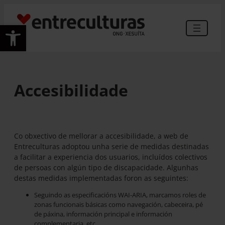
Saltar
ao
Abrir barra de ferramentas
contido
Accesibilidade
Co obxectivo de mellorar a accesibilidade, a web de
Entreculturas adoptou unha serie de medidas destinadas
a facilitar a experiencia dos usuarios, incluídos colectivos
de persoas con algún tipo de discapacidade. Algunhas
destas medidas implementadas foron as seguintes:
Seguindo as especificacións WAI-ARIA, marcamos roles de
zonas funcionais básicas como navegación, cabeceira, pé
de páxina, información principal e información
complementaria, etc.