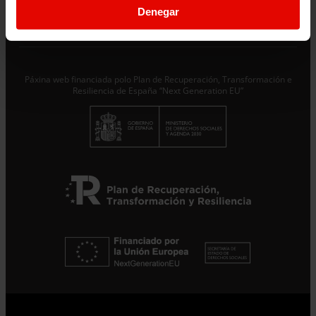
Preme
cookies
Denegar
Aviso legal
Páxina web financiada polo Plan de Recuperación, Transformación e
Resiliencia de España “Next Generation EU”