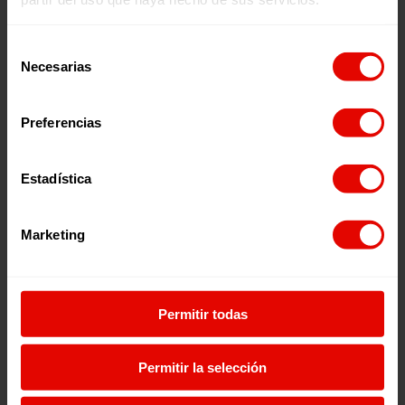
entreculturas
Coñecenos:
https://www.entreculturas.org/es/conocenos
Selección
Formulario de contacto:
Necesarias
https://www.entreculturas.org/es/conocenos/contacto
de
consentimiento
Preferencias
Estadística
C/ Maldonado, 1. Piso 3.
28006 – Madrid
Marketing
Tel. 91 590 26 72
noticias@entreculturas.org
Facebook
X
YouTube
Instagram
LinkedIn
Bluesky
Permitir todas
Permitir la selección
Únete ao equipo
Privacidade
Voluntariado
Accesibilidade