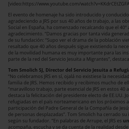
[video:https://www.youtube.com/watch?v=KKdrCEtZGFA w
El evento de homenaje ha sido introducido y conducid
agradeciendo a JRS por sus 40 años de trabajo, a las ob
Social en España, ha comenzado recalcando que el 40º a
agradecimiento. “Damos gracias por tanta vida generada
de su fundación: “Supo ver el drama de la población vi
resaltado que 40 años después sigue existiendo la neces
de la movilidad humana es muy importante para las inst
parte de la red del Servicio Jesuita a Migrantes”, destac
Tom Smolich SJ, Director del Servicio Jesuita a Refug
“No celebramos JRS en sí, ojalá no existiese la necesid
familia de JRS. Hemos recibido y recibimos mucho de ell
“maravilloso trabajo, parte esencial de JRS en estos 40
destaca la felicitación del presidente electo de EE.UU.
refugiadas en el país norteamericano en los próximos año
participación del Padre General de la Compañía de Jesús
de personas desplazadas”. Tom Smolich ha cerrado su in
según su fundador. “En palabras de Arrupe, el JRS es
un
acompaña, escucha y se da cuenta de la realidad desde 