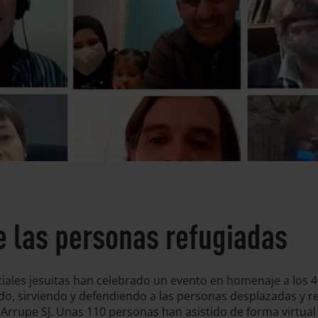
de las personas refugiadas
ales jesuitas han celebrado un evento en homenaje a los 40 
o, sirviendo y defendiendo a las personas desplazadas y ref
Arrupe SJ. Unas 110 personas han asistido de forma virtual