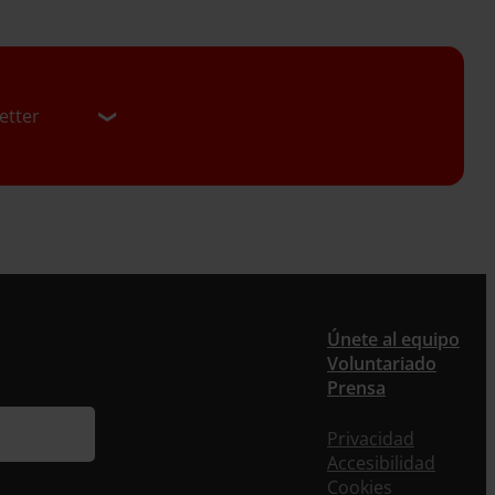
etter
er
Únete al equipo
Voluntariado
ieres recibir nuestra newsletter mensual y los
Prensa
eos puntuales en los que te ofrecemos
rmación, no dejes de completar este formulario.
Privacidad
nstante, te daremos de alta en nuestra base de
Accesibilidad
s y podrás estar al tanto de todas las novedades.
Cookies
re *