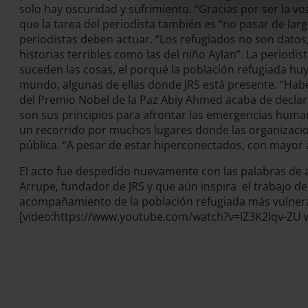
solo hay oscuridad y sufrimiento. “Gracias por ser la 
que la tarea del periodista también es “no pasar de la
periodistas deben actuar. “Los refugiados no son datos,
historias terribles como las del niño Aylan”. La periodi
suceden las cosas, el porqué la población refugiada hu
mundo, algunas de ellas donde JRS está presente. “Hab
del Premio Nobel de la Paz Abiy Ahmed acaba de declarar
son sus principios para afrontar las emergencias human
un recorrido por muchos lugares donde las organizacion
pública. “A pesar de estar hiperconectados, con mayor
El acto fue despedido nuevamente con las palabras de a
Arrupe, fundador de JRS y que aún inspira el trabajo de
acompañamiento de la población refugiada más vulner
[video:https://www.youtube.com/watch?v=IZ3K2lqv-ZU wi