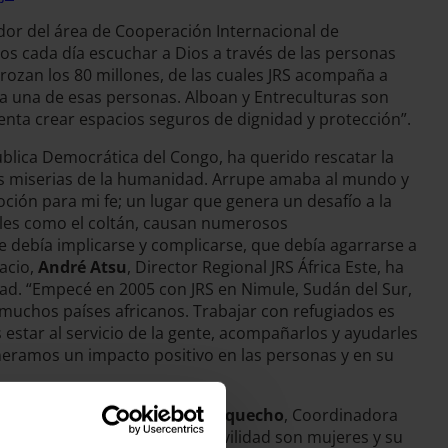
dor del área de Cooperación Internacional de
mos cada día escuchar a Dios a través de las personas
ozan los 80 millones, de las cuales JRS acompaña a
a una de esas personas. Alboan y Entreculturas son
ntenta crear espacios seguros de dignidad y protección”.
ública Democrática del Congo, ha querido rescatar la
des miserias de la humanidad. Arrupe amaba al mundo y
oción para mi fe; un lugar que genera un desafío a la
rales como el coltán, causan numerosos
e debía implicarse y complicarse, que debía agarrarse a
acio,
André Atsu
, Director Regional JRS África Este, ha
idad. “Empecé en 2005 con JRS en Nimule, Sudán del Sur,
muchos países africanos. Trabajar con refugiados es
es estar al servicio de la gente, acompañarlos y ayudarles
eneramos un impacto positivo en las personas y en su
sido introducido por
Leire Morquecho
, Coordinadora
 mitad de la población en movilidad son mujeres y su