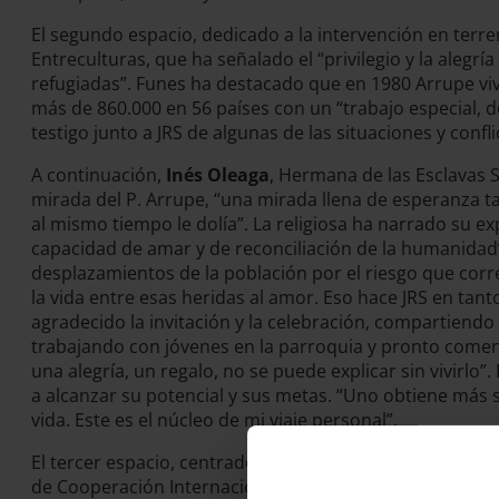
El segundo espacio, dedicado a la intervención en terr
Entreculturas, que ha señalado el “privilegio y la alegr
refugiadas”. Funes ha destacado que en 1980 Arrupe vi
más de 860.000 en 56 países con un “trabajo especial,
testigo junto a JRS de algunas de las situaciones y con
A continuación,
Inés Oleaga
, Hermana de las Esclavas 
mirada del P. Arrupe, “una mirada llena de esperanza 
al mismo tiempo le dolía”. La religiosa ha narrado su ex
capacidad de amar y de reconciliación de la humanidad”
desplazamientos de la población por el riesgo que corre
la vida entre esas heridas al amor. Eso hace JRS en tan
agradecido la invitación y la celebración, compartiendo
trabajando con jóvenes en la parroquia y pronto comen
una alegría, un regalo, no se puede explicar sin vivirlo”.
a alcanzar su potencial y sus metas. “Uno obtiene más 
vida. Este es el núcleo de mi viaje personal”.
El tercer espacio, centrado en el acento y compromiso 
de Cooperación Internacional de Alboan, que ha querido