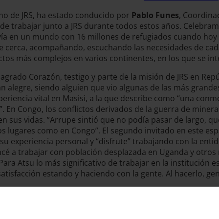
eno de JRS, ha estado conducido por
Pablo Funes
, Coordina
ía de trabajar junto a JRS durante todos estos años. Celebra
vía en un mundo con 16 millones de refugiados cuando hoy r
 de cerca, acompañando, escuchando las necesidades de cad
flictos más complejos en varios continentes, en los que se i
Sagrado Corazón, testigo y parte de la misión de JRS en Rep
tan alegre, siendo alguien que vio algunas de las más gran
periencia vital en Masisi, a la que describe como “una conm
. En Congo, los conflictos derivados de la guerra de mine
n sus vidas. ”Arrupe sintió que no podía pasar de largo, qu
tos lugares como en Congo”. El segundo invitado en este esp
 su experiencia personal y “disfrute” trabajando con la ent
cé a trabajar con población desplazada en Uganda y otros 
 Para Atsu lo más significativo de trabajar en la institución 
satisfacción estando y haciendo con la gente. Al hacerlo, g
en y desde las personas en situación de vulnerabilidad, ha 
 dar voz a dos mujeres en dos contextos muy distintos. “La