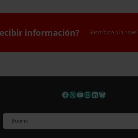
ecibir información?
Suscríbete a la newsl
uscríbete a la newslett
Facebook
X
YouTube
Instagram
LinkedIn
Bluesky
Si qu
corr
info
Al i
dato
Nomb