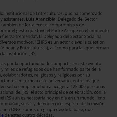
lo Institucional de Entreculturas, que ha comenzado
 y asistentes.
Luis Arancibia
, Delegado del Sector
o también de fortalecer el compromiso y de
honrar el gesto que tuvo el Padre Arrupe en el momento
 fuerza tremenda”. El Delegado del Sector Social ha
versos motivos. “El JRS es un actor clave: la cuestión
(Alboan y Entreculturas), así como para las que forman
 la institución JRS.
oras por la oportunidad de compartir en este evento.
es y miles de refugiados que han formado parte de la
 colaboradores, religiosos y religiosas por su
ortantes en torno a este aniversario, entre los que
. Biden se ha comprometido a acoger a 125.000 personas
ional del JRS, el acto principal de celebración, con la
 del JRS aún es necesaria hoy en día en un mundo lleno
mpañar, servir y defender) y el espíritu de la misión
ue una ONG: somos un grupo desde la base, que
je
de estas cuatro décadas.