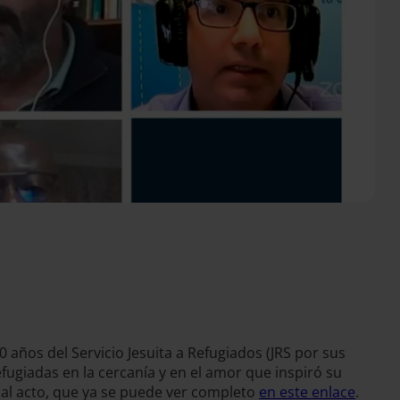
años del Servicio Jesuita a Refugiados (JRS por sus
ugiadas en la cercanía y en el amor que inspiró su
 al acto, que ya se puede ver completo
en este enlace
.