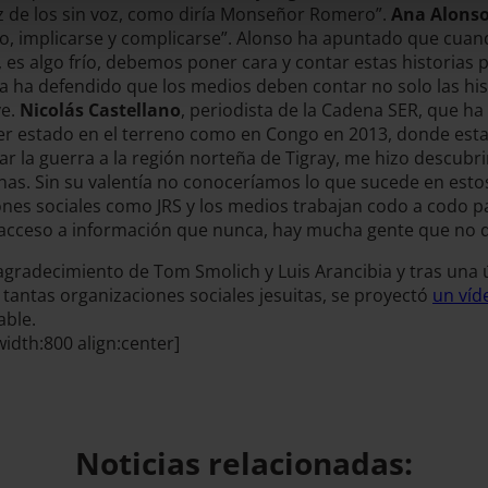
voz de los sin voz, como diría Monseñor Romero”.
Ana Alons
rgo, implicarse y complicarse”. Alonso ha apuntado que cua
 es algo frío, debemos poner cara y contar estas historias p
sta ha defendido que los medios deben contar no solo las his
ye.
Nicolás Castellano
, periodista de la Cadena SER, que h
er estado en el terreno como en Congo en 2013, donde estal
 la guerra a la región norteña de Tigray, me hizo descubrir
as. Sin su valentía no conoceríamos lo que sucede en estos
es sociales como JRS y los medios trabajan codo a codo par
 acceso a información que nunca, hay mucha gente que no q
gradecimiento de Tom Smolich y Luis Arancibia y tras una úl
 tantas organizaciones sociales jesuitas, se proyectó
un víd
able.
dth:800 align:center]
Noticias relacionadas: