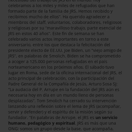
celebramos a los miles y miles de refugiados que han
formado parte de la familia de JRS. Hemos recibido y
recibimos mucho de ellos”. Ha querido agradecer a
miembros del staff, voluntarios, colaboradores, religiosos
y religiosas por su “maravilloso trabajo, parte esencial de
JRS en estos 40 años”. Este fin de semana se han
celebrado varios actos importantes en torno a este
aniversario, entre los que destaca la felicitación del
presidente electo de EE.UU. Joe Biden, un “viejo amigo de
JRS”, en palabras de Smolich. Biden se ha comprometido
a acoger a 125.000 personas refugiadas en el país
norteamericano en los próximos años. El sábado tuvo
lugar en Roma, sede de la oficina internacional del JRS, el
acto principal de celebración, con la participación del
Padre General de la Compañía de Jesús, Arturo Sosa SJ:
“La audacia del P. Arrupe en la fundación del JRS aún es
necesaria hoy en día en un mundo lleno de personas
desplazadas”. Tom Smolich ha cerrado su intervención
lanzando una reflexión sobre el lema de JRS (acompañar,
servir y defender) y el espíritu de la misión según su
fundador. “En palabras de Arrupe, el JRS es
un servicio
humano, pedagógico y espiritual
. JRS es más que una
ONG: somos un grupo desde la base, que acompaña,