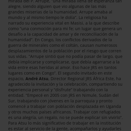
mirada del P. Arrupe, “una mirada llena de esperanza tan
alegre, siendo alguien que vio algunas de las más
grandes miserias de la humanidad. Arrupe amaba al
mundo y al mismo tiempo le dolía”. La religiosa ha
narrado su experiencia vital en Masisi, a la que describe
como “una conmoción para mi fe; un lugar que genera un
desafío a la capacidad de amar y de reconciliación de la
humanidad”. En Congo, los conflictos derivados de la
guerra de minerales como el coltán, causan numerosos
desplazamientos de la población por el riesgo que corren
sus vidas. ”Arrupe sintió que no podía pasar de largo, que
debía implicarse y complicarse, que debía agarrarse a la
vida entre esas heridas al amor. Eso hace JRS en tantos
lugares como en Congo”. El segundo invitado en este
espacio,
André Atsu
, Director Regional JRS África Este, ha
agradecido la invitación y la celebración, compartiendo su
experiencia personal y “disfrute” trabajando con la
entidad. “Empecé en 2005 con JRS en Nimule, Sudán del
Sur, trabajando con jóvenes en la parroquia y pronto
comencé a trabajar con población desplazada en Uganda
y otros muchos países africanos. Trabajar con refugiados
es una alegría, un regalo, no se puede explicar sin vivirlo”.
Para Atsu lo más significativo de trabajar en la institución
es estar al servicio de la gente, acompañarlos y ayudarles