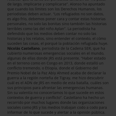
de largo, implicarse y complicarse”. Alonso ha apuntado
que cuando los límites son los Derechos Humanos, los
periodistas deben actuar. “Los refugiados no son datos,
es algo frío, debemos poner cara y contar estas historias
personales, no solo las bonitas sino también las historias
terribles como las del niño Aylan”. La periodista ha
defendido que los medios deben contar no solo las
historias y los relatos, sino entender el contexto, el cómo
suceden las cosas, el porqué la población refugiada huye.
Nicolás Castellano
, periodista de la Cadena SER, que ha
cubierto numerosas emergencias sociales en el mundo,
algunas de ellas donde JRS está presente. “Haber estado
en el terreno como en Congo en 2013, donde estalló un
conflicto tremendo, o Etiopía, donde el Gobierno del
Premio Nobel de la Paz Abiy Ahmed acaba de declarar la
guerra a la región norteña de Tigray, me hizo descubrir
cuál es el ADN de JRS en medio de esta batalla, cuáles son
sus principios para afrontar las emergencias humanas.
Sin su valentía no conoceríamos lo que sucede en estos
contextos de guerra y conflicto”. Castellano ha hecho un
recorrido por muchos lugares donde las organizaciones
sociales como JRS y los medios trabajan codo a codo para
informar de lo que sucede y alertar a la opinión pública.