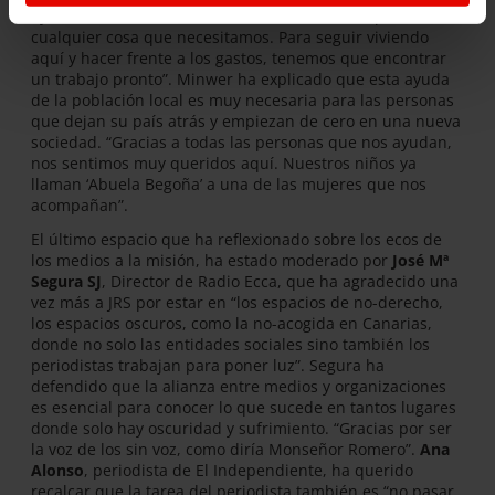
ayudan mucho en nuestro día a día, nos acompañan en
cualquier cosa que necesitamos. Para seguir viviendo
aquí y hacer frente a los gastos, tenemos que encontrar
un trabajo pronto”. Minwer ha explicado que esta ayuda
de la población local es muy necesaria para las personas
que dejan su país atrás y empiezan de cero en una nueva
sociedad. “Gracias a todas las personas que nos ayudan,
nos sentimos muy queridos aquí. Nuestros niños ya
llaman ‘Abuela Begoña’ a una de las mujeres que nos
acompañan”.
El último espacio que ha reflexionado sobre los ecos de
los medios a la misión, ha estado moderado por
José Mª
Segura SJ
, Director de Radio Ecca, que ha agradecido una
vez más a JRS por estar en “los espacios de no-derecho,
los espacios oscuros, como la no-acogida en Canarias,
donde no solo las entidades sociales sino también los
periodistas trabajan para poner luz”. Segura ha
defendido que la alianza entre medios y organizaciones
es esencial para conocer lo que sucede en tantos lugares
donde solo hay oscuridad y sufrimiento. “Gracias por ser
la voz de los sin voz, como diría Monseñor Romero”.
Ana
Alonso
, periodista de El Independiente, ha querido
recalcar que la tarea del periodista también es “no pasar