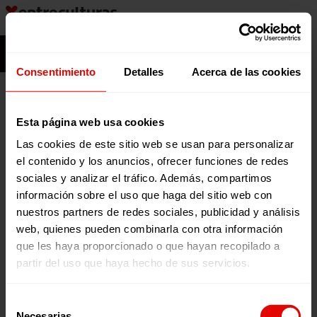
Aller
au
Ouvrir la barre d’outils
contenu
Étiquette :
Consentimiento
Detalles
Acerca de las cookies
Migración y
Esta página web usa cookies
Las cookies de este sitio web se usan para personalizar
el contenido y los anuncios, ofrecer funciones de redes
refugio
sociales y analizar el tráfico. Además, compartimos
información sobre el uso que haga del sitio web con
nuestros partners de redes sociales, publicidad y análisis
web, quienes pueden combinarla con otra información
que les haya proporcionado o que hayan recopilado a
partir del uso que haya hecho de sus servicios.
Selección
Necesarias