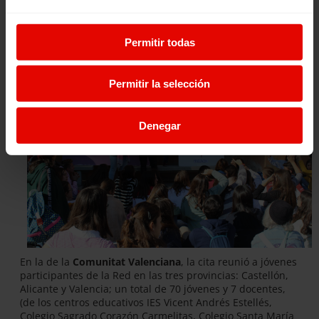
en la construcción de un mundo en igualdad.
Permitir todas
Permitir la selección
Denegar
En la de la
Comunitat Valenciana
, la cita reunió a jóvenes
participantes de la Red en las tres provincias: Castellón,
Alicante y Valencia; un total de 70 jóvenes y 7 docentes,
(de los centros educativos IES Vicent Andrés Estellés,
Colegio Sagrado Corazón Carmelitas, Colegio Santa María