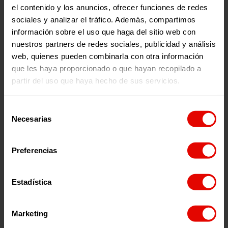
el contenido y los anuncios, ofrecer funciones de redes
sociales y analizar el tráfico. Además, compartimos
información sobre el uso que haga del sitio web con
nuestros partners de redes sociales, publicidad y análisis
web, quienes pueden combinarla con otra información
que les haya proporcionado o que hayan recopilado a
partir del uso que haya hecho de sus servicios.
Selección
Necesarias
de
consentimiento
La Asamblea de
Asturias
se repartió durante varios días
Preferencias
realizando los talleres sobre las desigualdades y
violencias que afectan a las niñas en el mundo, además
del trabajo sobre la brújula, en 4 centros educativos.
Estadística
Participaron en torno a 150 jóvenes, y en 2 de los centros
educativos tuvieron la oportunidad de encontrarse con
Awilda y Wilneria, quienes también pudieron dinamizar
Marketing
un espacio de formación e intercambio sobre distintas
experiencias de participación juvenil y ciudadanía global