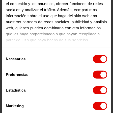
el contenido y los anuncios, ofrecer funciones de redes
sociales y analizar el tráfico. Además, compartimos
información sobre el uso que haga del sitio web con
nuestros partners de redes sociales, publicidad y análisis
web, quienes pueden combinarla con otra información
que les haya proporcionado o que hayan recopilado a
partir del uso que haya hecho de sus servicios.
Selección
Necesarias
de
consentimiento
La Asamblea de
Asturias
se repartió durante varios días
Preferencias
realizando los talleres sobre las desigualdades y
violencias que afectan a las niñas en el mundo, además
del trabajo sobre la brújula, en 4 centros educativos.
Estadística
Participaron en torno a 150 jóvenes, y en 2 de los centros
educativos tuvieron la oportunidad de encontrarse con
Awilda y Wilneria, quienes también pudieron dinamizar
Marketing
un espacio de formación e intercambio sobre distintas
experiencias de participación juvenil y ciudadanía global