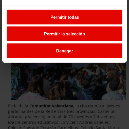
en la construcción de un mundo en igualdad.
Permitir todas
Permitir la selección
Denegar
En la de la
Comunitat Valenciana
, la cita reunió a jóvenes
participantes de la Red en las tres provincias: Castellón,
Alicante y Valencia; un total de 70 jóvenes y 7 docentes,
(de los centros educativos IES Vicent Andrés Estellés,
Colegio Sagrado Corazón Carmelitas, Colegio Santa María