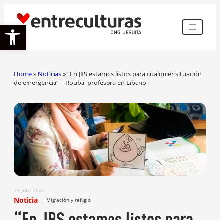
Abrir barra de herramientas
Home
»
Noticias
»
“En JRS estamos listos para cualquier situación
de emergencia” | Rouba, profesora en Líbano
27 Julio 2020
|
Noticia
Migración y refugio
“En JRS estamos listos para