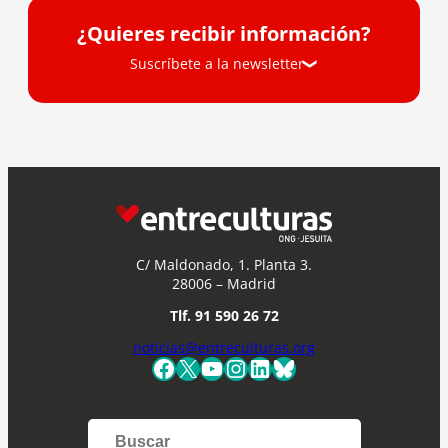
¿Quieres recibir información?
Suscríbete a la newsletter
Suscríbete a la newsletter
Si quieres recibir nuestra newsletter mensual
y los correos puntuales en los que te
ofrecemos información, no dejes de completar
este formulario. Al instante, te daremos de
C/ Maldonado, 1. Planta 3.
alta en nuestra base de datos y podrás estar
28006 – Madrid
al tanto de todas las novedades.
Nombre *
Tlf. 91 590 26 72
noticias@entreculturas.org
Facebook
X
YouTube
Instagram
LinkedIn
Bluesky
Apellidos
Correo electrónico *