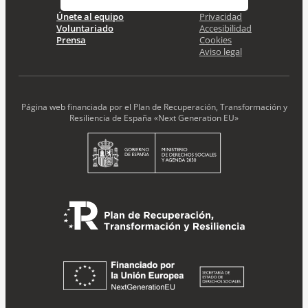
Únete al equipo
Privacidad
Acepto la
Política de Privacidad
*
Voluntariado
Accesibilidad
Desde ENTRECULTURAS FE Y ALEGRÍA ESPAÑA
Prensa
Cookies
trataremos los datos aportados en calidad de
Aviso legal
Responsable del tratamiento con la finalidad de…
Seguir
leyendo
.
Suscribirme
Página web financiada por el Plan de Recuperación, Transformación y
Resiliencia de España «Next Generation EU»