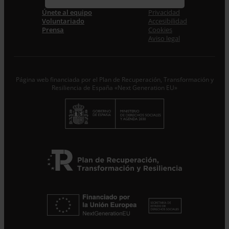
Únete al equipo
Privacidad
Acepto la
Política de Privacidad
*
Voluntariado
Accesibilidad
Desde ENTRECULTURAS FE Y ALEGRÍA ESPAÑA
Prensa
Cookies
trataremos los datos aportados en calidad de
Aviso legal
Responsable del tratamiento con la finalidad de…
Seguir
leyendo
.
Suscribirme
Página web financiada por el Plan de Recuperación, Transformación y
Resiliencia de España «Next Generation EU»