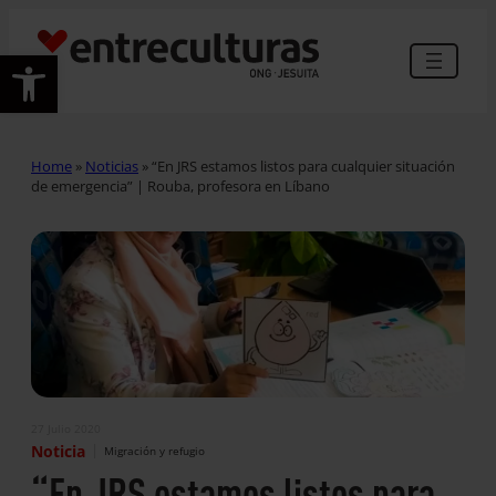
Abrir barra de herramientas
Home
»
Noticias
»
“En JRS estamos listos para cualquier situación
de emergencia” | Rouba, profesora en Líbano
27 Julio 2020
|
Noticia
Migración y refugio
“En JRS estamos listos para