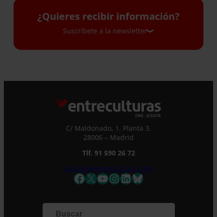
¿Quieres recibir información?
Suscríbete a la newsletter
Suscríbete a la newsletter
Si quieres recibir nuestra newsletter mensual
y los correos puntuales en los que te
ofrecemos información, no dejes de completar
este formulario. Al instante, te daremos de
C/ Maldonado, 1. Planta 3.
alta en nuestra base de datos y podrás estar
28006 – Madrid
al tanto de todas las novedades.
Nombre *
Tlf. 91 590 26 72
noticias@entreculturas.org
Facebook
X
YouTube
Instagram
LinkedIn
Bluesky
Apellidos
Correo electrónico *