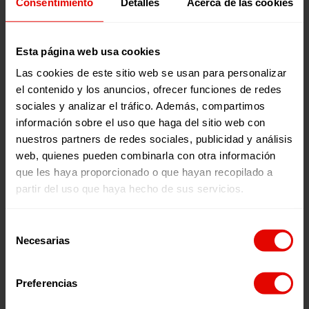
Consentimiento
Detalles
Acerca de las cookies
Publicaciones relacionadas:
Esta página web usa cookies
Las cookies de este sitio web se usan para personalizar
el contenido y los anuncios, ofrecer funciones de redes
sociales y analizar el tráfico. Además, compartimos
información sobre el uso que haga del sitio web con
nuestros partners de redes sociales, publicidad y análisis
web, quienes pueden combinarla con otra información
que les haya proporcionado o que hayan recopilado a
Memorias
Revista trimestral
partir del uso que haya hecho de sus servicios.
INFORME ANUAL
REVISTA TRIMESTRAL N
ENTRECULTURAS 2025
101
Selección
Necesarias
de
consentimiento
2026
2026
Preferencias