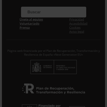
Apellidos
Correo electrónico *
Únete al equipo
Privacidad
Voluntariado
Accesibilidad
Prensa
Cookies
Acepto la
Política de Privacidad
*
Aviso legal
Desde ENTRECULTURAS FE Y ALEGRÍA ESPAÑA
trataremos los datos aportados en calidad de
Responsable del tratamiento con la finalidad de…
Seguir
leyendo
.
Página web financiada por el Plan de Recuperación, Transformación y
Resiliencia de España «Next Generation EU»
Suscribirme