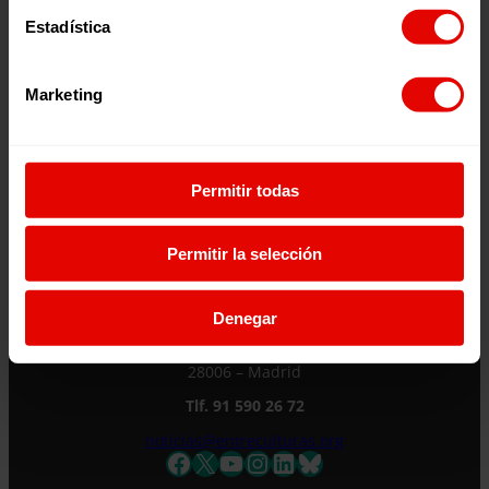
Estadística
Marketing
¿Quieres recibir información?
Suscríbete a la newsletter
Permitir todas
Suscríbete a la newsletter
Permitir la selección
Si quieres recibir nuestra newsletter mensual
Denegar
y los correos puntuales en los que te
ofrecemos información, no dejes de completar
C/ Maldonado, 1. Planta 3.
este formulario. Al instante, te daremos de
28006 – Madrid
alta en nuestra base de datos y podrás estar
Tlf. 91 590 26 72
al tanto de todas las novedades.
noticias@entreculturas.org
Nombre *
Facebook
X
YouTube
Instagram
LinkedIn
Bluesky