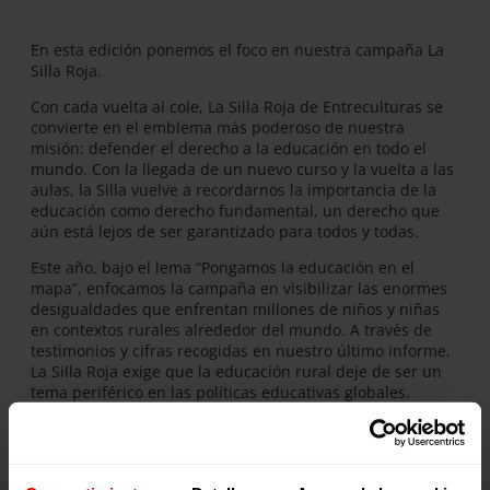
En esta edición ponemos el foco en nuestra campaña La
Silla Roja.
Con cada vuelta al cole, La Silla Roja de Entreculturas se
convierte en el emblema más poderoso de nuestra
misión: defender el derecho a la educación en todo el
mundo. Con la llegada de un nuevo curso y la vuelta a las
aulas, la Silla vuelve a recordarnos la importancia de la
educación como derecho fundamental, un derecho que
aún está lejos de ser garantizado para todos y todas.
Este año, bajo el lema “Pongamos la educación en el
mapa”, enfocamos la campaña en visibilizar las enormes
desigualdades que enfrentan millones de niños y niñas
en contextos rurales alrededor del mundo. A través de
testimonios y cifras recogidas en nuestro último informe,
La Silla Roja exige que la educación rural deje de ser un
tema periférico en las políticas educativas globales.
DESCARGAR