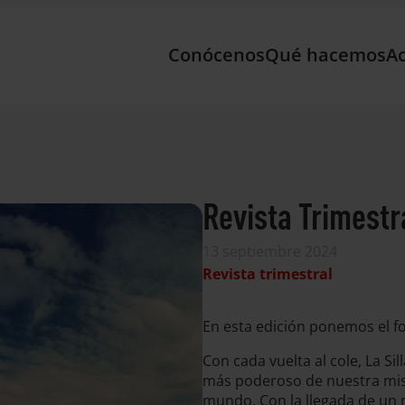
Conócenos
Qué hacemos
Ac
Revista Trimestr
13 septiembre 2024
Revista trimestral
En esta edición ponemos el fo
Con cada vuelta al cole, La Si
más poderoso de nuestra misi
mundo. Con la llegada de un nu