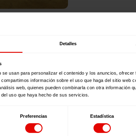
Publicaciones relacionadas:
Detalles
s
b se usan para personalizar el contenido y los anuncios, ofrecer
s, compartimos información sobre el uso que haga del sitio web 
 análisis web, quienes pueden combinarla con otra información q
r del uso que haya hecho de sus servicios.
Preferencias
Estadística
Revista trimestral
REVISTA TRIMESTRAL Nº 101
En este número de la revista de