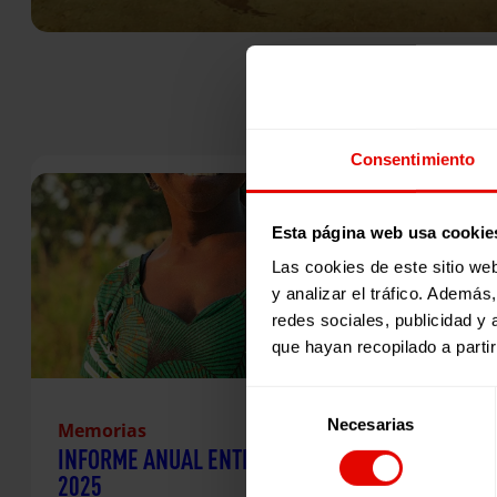
Consentimiento
Esta página web usa cookie
Las cookies de este sitio we
y analizar el tráfico. Ademá
redes sociales, publicidad y
que hayan recopilado a parti
Selección
Necesarias
de
Memorias
INFORME ANUAL ENTRECULTURAS
consentimiento
2025