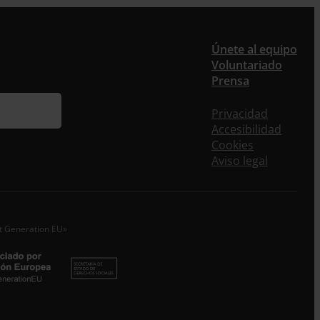
er
Únete al equipo
Voluntariado
Prensa
ieres recibir nuestra newsletter mensual y los
eos puntuales en los que te ofrecemos
Privacidad
rmación, no dejes de completar este formulario.
Accesibilidad
nstante, te daremos de alta en nuestra base de
Cookies
s y podrás estar al tanto de todas las novedades.
Aviso legal
re *
idos
xt Generation EU»
o electrónico *
epto la
Política de Privacidad
*
 ENTRECULTURAS FE Y ALEGRÍA ESPAÑA trataremos los datos