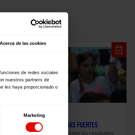
Acerca de las cookies
 funciones de redes sociales
con nuestros partners de
ue les haya proporcionado o
Marketing
Evaluaciones
JUNTAS SOMOS MÁS FUERTES
Esta publicación recoge los resultados