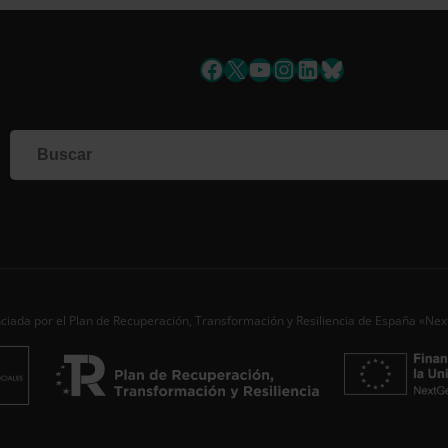
uscríbete a la newslett
Facebook
X
YouTube
Instagram
LinkedIn
Bluesky
Si qu
corr
info
Al i
dato
Nomb
Apell
ciada por el Plan de Recuperación, Transformación y Resiliencia de España «Ne
Corre
Ac
Desde