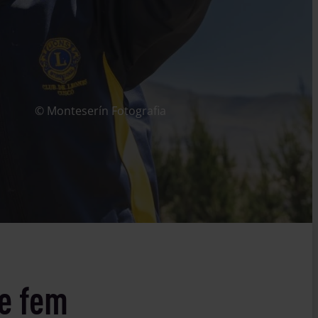
a
© Monteserín Fotografia
ue fem