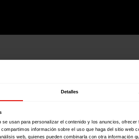
 personal extern, amb lobjectiu de garantir la validesa met
en la intervenció.
ia, Entreculturas lidera una de les xarxes que formen part d
ació de la nostra pràctica pedagògica i de promoció social i l
Detalles
a
impacto.feyalegria.org
s
b se usan para personalizar el contenido y los anuncios, ofrecer
s, compartimos información sobre el uso que haga del sitio web 
 análisis web, quienes pueden combinarla con otra información q