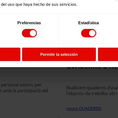
r del uso que haya hecho de sus servicios.
stres avaluacions des
Preferencias
Estadística
Permitir la selección
QUADERNS D’AV
 personal extern, per
Realitzem quaderns d’ava
t amb la participació del
l’objectiu de treballar els
veure QUADERNS