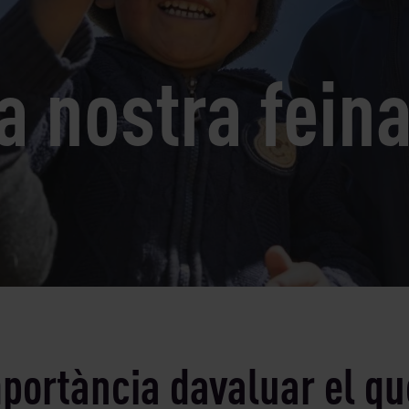
a nostra fein
portància davaluar el q