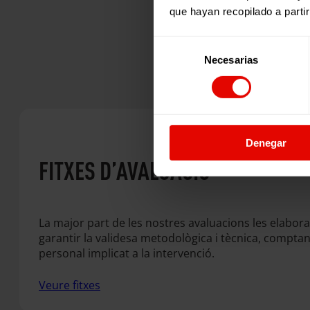
que hayan recopilado a parti
Les no
Selección
Necesarias
de
consentimiento
Denegar
FITXES D’AVALUACIÓ
La major part de les nostres avaluacions les elabora
garantir la validesa metodològica i tècnica, comptan
personal implicat a la intervenció.
Veure fitxes