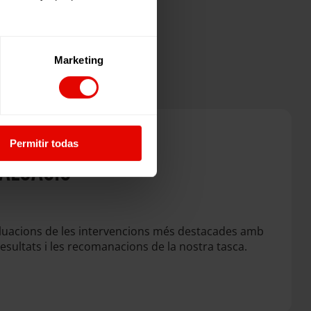
tacades
Marketing
Permitir todas
ALUACIÓ
luacions de les intervencions més destacades amb
 resultats i les recomanacions de la nostra tasca.