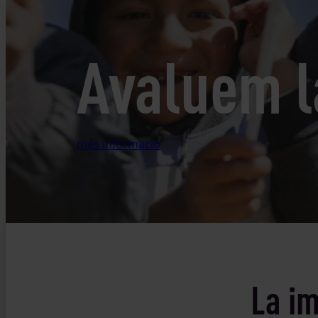
Avaluem l
més informació
La im