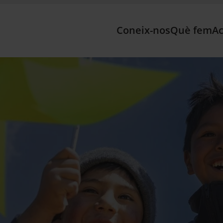
Coneix-nos
Què fem
Ac