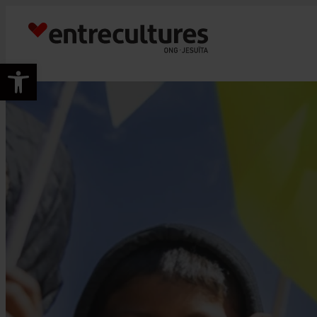
Vés
al
contingut
Obre la barra d'eines