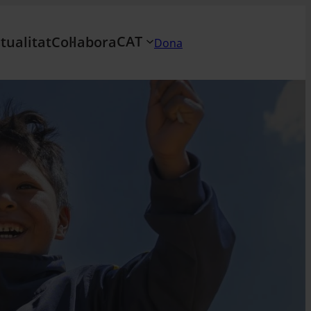
CAT
tualitat
Col·labora
Dona