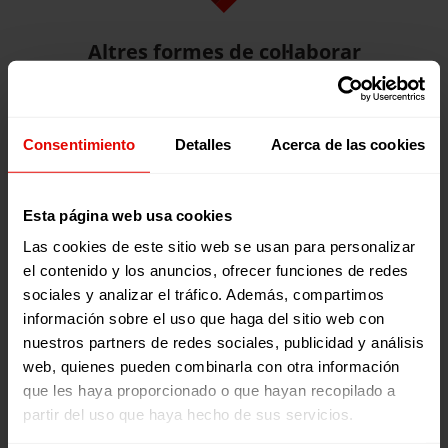
Altres formes de col·laborar
Transferència bancària
Consentimiento
Detalles
Acerca de las cookies
A qualsevol d’aquests comptes:
SANTANDER
:
ES94 0049 0001 54 2210040401
Copiar
Esta página web usa cookies
BBVA
:
ES40 0182 4000 66 0010008001
Copiar
Las cookies de este sitio web se usan para personalizar
el contenido y los anuncios, ofrecer funciones de redes
FIARE
:
ES56 1550 0001 2500 1970 6225
Copiar
sociales y analizar el tráfico. Además, compartimos
información sobre el uso que haga del sitio web con
bizum
nuestros partners de redes sociales, publicidad y análisis
web, quienes pueden combinarla con otra información
Des del teu mòbil amb BIZUM, usant el codi
33372
que les haya proporcionado o que hayan recopilado a
partir del uso que haya hecho de sus servicios.