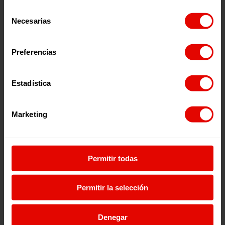
Selección
Necesarias
de
consentimiento
Preferencias
Estadística
Beneficis fiscals
Marketing
Si has decidit donar a Entreculturas, t’informem que
pots
desgravar aquestes aportacions a la teva declaració de
la renda.
Pels primers 250 euros, la deducció és del 80%.
Permitir todas
Per a la resta de donatius, a partir dels 250 primers euros,
és d’un 40%.
A més, si has mantingut o augmentat la
col·laboració
amb
Permitir la selección
nosaltres
durant els darrers tres anys, la deducció
augmenta del 40% al 45%.
Denegar