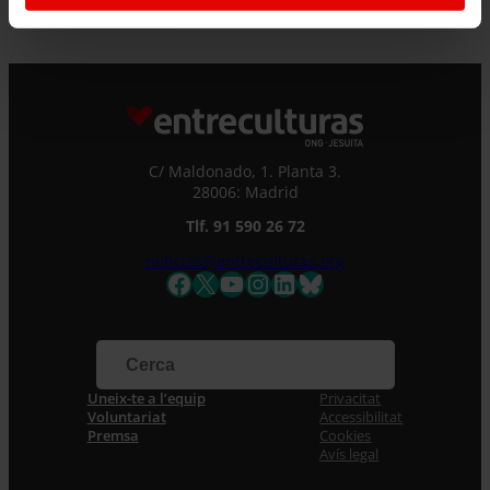
C/ Maldonado, 1. Planta 3.
28006: Madrid
Tlf. 91 590 26 72
noticias@entreculturas.org
Facebook
X
YouTube
Instagram
LinkedIn
Bluesky
Uneix-te a l’equip
Privacitat
Voluntariat
Accessibilitat
Premsa
Cookies
Avís legal