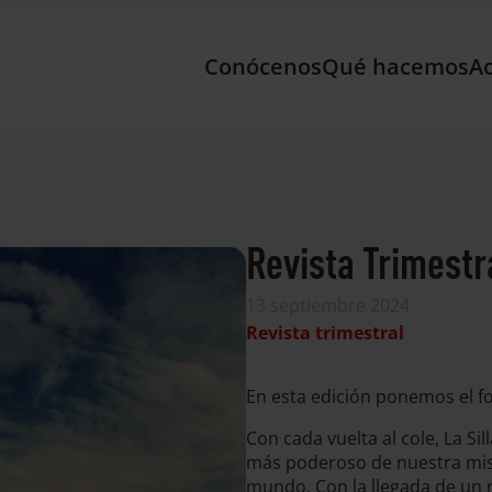
Conócenos
Qué hacemos
Ac
Revista Trimestr
13 septiembre 2024
Revista trimestral
En esta edición ponemos el fo
Con cada vuelta al cole, La Si
más poderoso de nuestra misi
mundo. Con la llegada de un nu