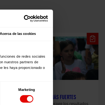
Acerca de las cookies
 funciones de redes sociales
con nuestros partners de
ue les haya proporcionado o
Marketing
Evaluaciones
JUNTAS SOMOS MÁS FUERTES
Esta publicación recoge los resultados