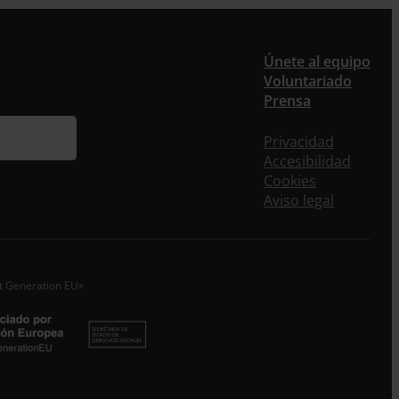
er
Únete al equipo
Voluntariado
Prensa
ieres recibir nuestra newsletter mensual y los
eos puntuales en los que te ofrecemos
Privacidad
rmación, no dejes de completar este formulario.
Accesibilidad
nstante, te daremos de alta en nuestra base de
Cookies
s y podrás estar al tanto de todas las novedades.
Aviso legal
re *
idos
xt Generation EU»
o electrónico *
epto la
Política de Privacidad
*
 ENTRECULTURAS FE Y ALEGRÍA ESPAÑA trataremos los datos