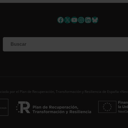
uscríbete a la newslett
Facebook
X
YouTube
Instagram
LinkedIn
Bluesky
Si qu
corr
info
Al i
dato
Nomb
Apell
ciada por el Plan de Recuperación, Transformación y Resiliencia de España «Ne
Corre
Ac
Desde