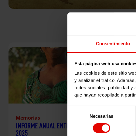
Consentimiento
Esta página web usa cookie
Las cookies de este sitio we
y analizar el tráfico. Ademá
redes sociales, publicidad y
que hayan recopilado a parti
Selección
Necesarias
de
Memorias
INFORME ANUAL ENTRECULTURAS
consentimiento
2025