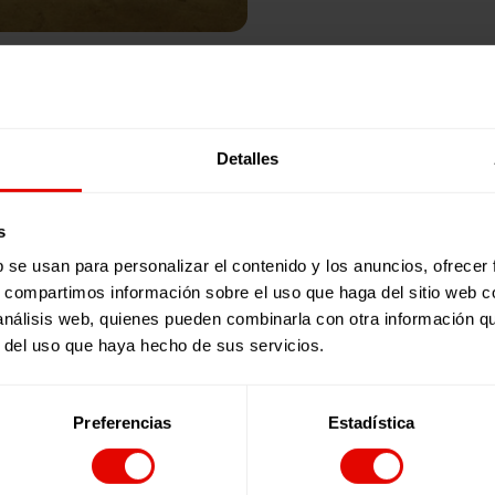
Publicaciones relacionadas:
Detalles
s
b se usan para personalizar el contenido y los anuncios, ofrecer
s, compartimos información sobre el uso que haga del sitio web 
 análisis web, quienes pueden combinarla con otra información q
r del uso que haya hecho de sus servicios.
Preferencias
Estadística
Revista trimestral
REVISTA TRIMESTRAL Nº 101
En este número de la revista de