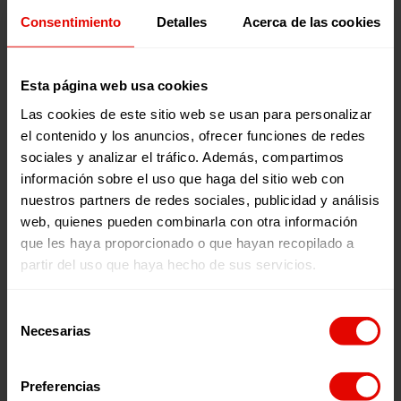
mujeres refugiadas.
Consentimiento
Detalles
Acerca de las cookies
Noticias relacionadas:
Esta página web usa cookies
Las cookies de este sitio web se usan para personalizar
el contenido y los anuncios, ofrecer funciones de redes
sociales y analizar el tráfico. Además, compartimos
información sobre el uso que haga del sitio web con
nuestros partners de redes sociales, publicidad y análisis
web, quienes pueden combinarla con otra información
que les haya proporcionado o que hayan recopilado a
partir del uso que haya hecho de sus servicios.
Noticia
Noticia
UNA COLMENA PARA
LA EDUCACIÓN COMO
Selección
ABRIR CAMINOS: LA
PROTECCIÓN: CREANDO
Necesarias
de
HISTORIA DE MARY EN
OPORTUNIDADES PARA
consentimiento
SUDÁN DEL SUR
LAS NIÑAS
Preferencias