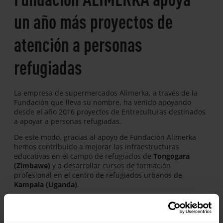
un año más proyectos de
atención a personas
refugiadas
La empresa de supermercados Alimerka, a través de la
Fundación que lleva su nombre, ha venido apoyando
desde el año 2016 proyectos de Entreculturas destinados
a apoyar a personas refugiadas.
De este modo, gracias al apoyo de Fundación Alimerka
hemos contribuido a mejorar las infraestructuras
educativas en el campo de refugiados de
Tongogara
(Zimbawe)
y a desarrollar cursos de formación
profesional en el centro de refugiados urbanos de
Kampala (Uganda)
.
En 2018 la Fundación renovó su compromiso y, durante
2019, colaboraremos en un proyecto en
RD Congo
de cara
a mejorar la salud e higiene femenina de adolescentes y