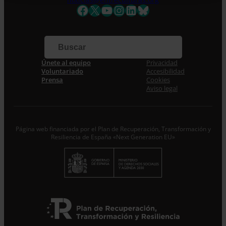
Facebook
X
YouTube
Instagram
LinkedIn
Bluesky
Apellidos
Correo electrónico *
Únete al equipo
Privacidad
Acepto la
Política de Privacidad
*
Voluntariado
Accesibilidad
Desde ENTRECULTURAS FE Y ALEGRÍA ESPAÑA
Prensa
Cookies
trataremos los datos aportados en calidad de
Aviso legal
Responsable del tratamiento con la finalidad de…
Seguir
leyendo
.
Suscribirme
Página web financiada por el Plan de Recuperación, Transformación y
Resiliencia de España «Next Generation EU»