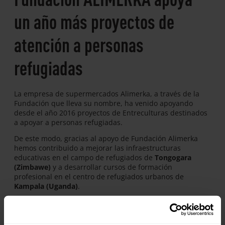
un año más proyectos de
atención a personas
refugiadas
La empresa de supermercados Alimerka, a través de la
Fundación que lleva su nombre, ha venido apoyando
desde el año 2016 proyectos de Entreculturas destinados
a apoyar a personas refugiadas.
De este modo, gracias al apoyo de Fundación Alimerka
hemos contribuido a mejorar las infraestructuras
educativas en el campo de refugiados de
Tongogara
(Zimbawe)
y a desarrollar cursos de formación
profesional en el centro de refugiados urbanos de
Kampala (Uganda)
.
En 2018 la Fundación renovó su compromiso y, durante
2019, colaboraremos en un proyecto en
RD Congo
de cara
a mejorar la salud e higiene femenina de adolescentes y