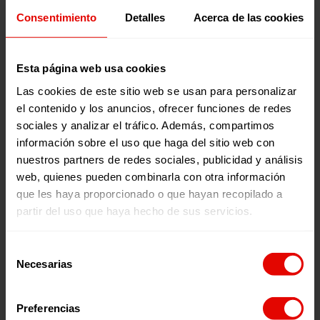
mujeres refugiadas.
Consentimiento
Detalles
Acerca de las cookies
Noticias relacionadas:
Esta página web usa cookies
Las cookies de este sitio web se usan para personalizar
el contenido y los anuncios, ofrecer funciones de redes
sociales y analizar el tráfico. Además, compartimos
información sobre el uso que haga del sitio web con
nuestros partners de redes sociales, publicidad y análisis
web, quienes pueden combinarla con otra información
que les haya proporcionado o que hayan recopilado a
partir del uso que haya hecho de sus servicios.
Noticia
Noticia
UNA COLMENA PARA
LA EDUCACIÓN COMO
Selección
ABRIR CAMINOS: LA
PROTECCIÓN: CREANDO
Necesarias
de
HISTORIA DE MARY EN
OPORTUNIDADES PARA
consentimiento
SUDÁN DEL SUR
LAS NIÑAS
Preferencias