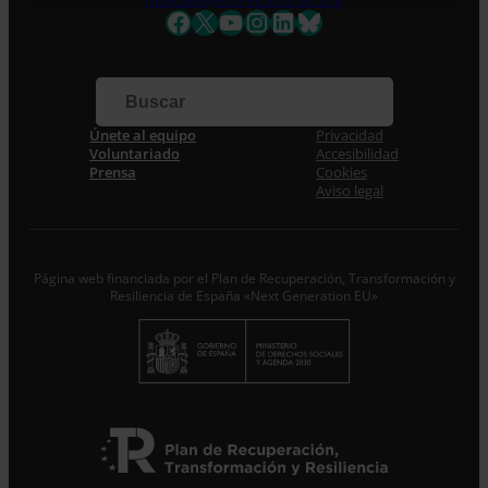
Facebook
X
YouTube
Instagram
LinkedIn
Bluesky
Apellidos
Correo electrónico *
Únete al equipo
Privacidad
Acepto la
Política de Privacidad
*
Voluntariado
Accesibilidad
Desde ENTRECULTURAS FE Y ALEGRÍA ESPAÑA
Prensa
Cookies
trataremos los datos aportados en calidad de
Aviso legal
Responsable del tratamiento con la finalidad de…
Seguir
leyendo
.
Suscribirme
Página web financiada por el Plan de Recuperación, Transformación y
Resiliencia de España «Next Generation EU»