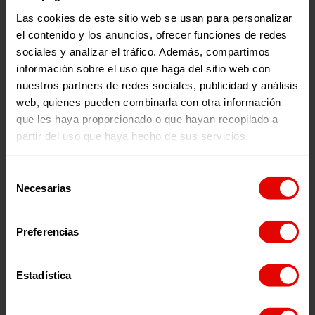
Las cookies de este sitio web se usan para personalizar
OCEANÍA:
el contenido y los anuncios, ofrecer funciones de redes
Midrula Pasad
sociales y analizar el tráfico. Además, compartimos
Midrula fue una
información sobre el uso que haga del sitio web con
doctora y
activista de Fiyi
nuestros partners de redes sociales, publicidad y análisis
que luchó
web, quienes pueden combinarla con otra información
activamente por
que les haya proporcionado o que hayan recopilado a
defender los
derechos de las
partir del uso que haya hecho de sus servicios.
mujeres en su
país, sobre todo
Selección
los sexuales y reproductivos en tiempos donde el tema
Necesarias
era – y sigue siendo – considerado como tabú. Participó
de
junto a otras mujeres en el “Movimiento de Mujeres de
consentimiento
Fiyi” que revindicaba los derechos sociales,
medioambientales, económicos y de infancia. En
Preferencias
septiembre de 1999 recibió un premio regional sobre
salud y derechos reproductivos concedido por el fondo de
Población de las Naciones Unidas.
Estadística