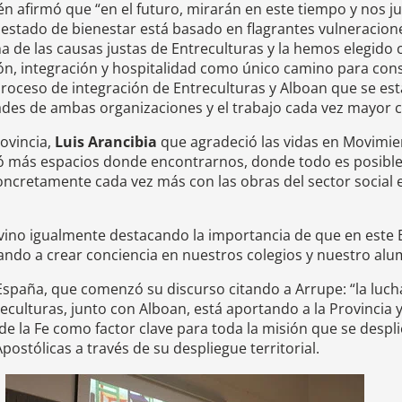
ién afirmó que “en el futuro, mirarán en este tiempo y nos 
estado de bienestar está basado en flagrantes vulneracione
a de las causas justas de Entreculturas y la hemos elegid
ión, integración y hospitalidad como único camino para const
el proceso de integración de Entreculturas y Alboan que se e
des de ambas organizaciones y el trabajo cada vez mayor co
rovincia,
Luis Arancibia
que agradeció las vidas en Movimie
tó más espacios donde encontrarnos, donde todo es posib
concretamente cada vez más con las obras del sector social
ervino igualmente destacando la importancia de que en este
dando a crear conciencia en nuestros colegios y nuestro al
 España, que comenzó su discurso citando a Arrupe: “la luch
reculturas, junto con Alboan, está aportando a la Provincia y
 de la Fe como factor clave para toda la misión que se despl
ostólicas a través de su despliegue territorial.