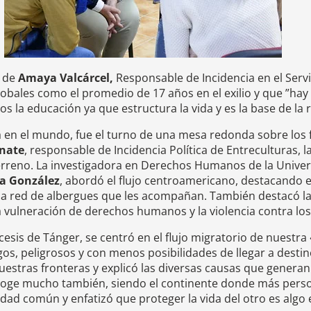
o de
Amaya Valcárcel,
Responsable de Incidencia en el Serv
globales como el promedio de 17 años en el exilio y que ”
la educación ya que estructura la vida y es la base de la re
a en el mundo, fue el turno de una mesa redonda sobre los 
onate
, responsable de Incidencia Política de Entreculturas,
terreno. La investigadora en Derechos Humanos de la Unive
a González
, abordó el flujo centroamericano, destacando 
a red de albergues que les acompañan. También destacó las
 la vulneración de derechos humanos y la violencia contra los
cesis de Tánger, se centró en el flujo migratorio de nuestr
os, peligrosos y con menos posibilidades de llegar a destin
nuestras fronteras y explicó las diversas causas que genera
acoge mucho también, siendo el continente donde más perso
idad común y enfatizó que proteger la vida del otro es algo