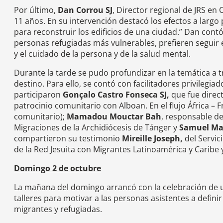
Por último,
Dan Corrou SJ
, Director regional de JRS en 
11 años. En su intervención destacó los efectos a largo
para reconstruir los edificios de una ciudad.” Dan contó 
personas refugiadas más vulnerables, prefieren seguir e
y el cuidado de la persona y de la salud mental.
Durante la tarde se pudo profundizar en la temática a tr
destino. Para ello, se contó con facilitadores privileg
participaron
Gonçalo Castro Fonseca SJ,
que fue direct
patrocinio comunitario con Alboan. En el flujo África – 
comunitario);
Mamadou Mouctar Bah
, responsable de
Migraciones de la Archidiócesis de Tánger y
Samuel Ma
compartieron su testimonio
Mireille Joseph,
del Servic
de la Red Jesuita con Migrantes Latinoamérica y Caribe
Domingo 2 de octubre
La mañana del domingo arrancó con la celebración de u
talleres para motivar a las personas asistentes a defin
migrantes y refugiadas.