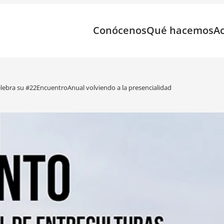
Conócenos
Qué hacemos
Ac
elebra su #22EncuentroAnual volviendo a la presencialidad