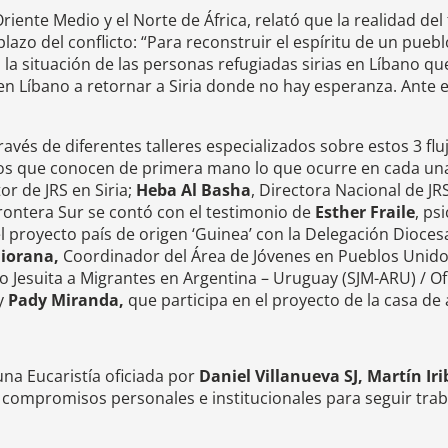
Oriente Medio y el Norte de África, relató que la realidad del 
 plazo del conflicto: “Para reconstruir el espíritu de un pu
la situación de las personas refugiadas sirias en Líbano que,
n Líbano a retornar a Siria donde no hay esperanza. Ante e
avés de diferentes talleres especializados sobre estos 3 flu
iados que conocen de primera mano lo que ocurre en cada una 
or de JRS en Siria;
Heba Al Basha
, Directora Nacional de JR
Frontera Sur se contó con el testimonio de
Esther Fraile
, ps
l proyecto país de origen ‘Guinea’ con la Delegación Dioce
iorana,
Coordinador del Área de Jóvenes en Pueblos Unidos
io Jesuita a Migrantes en Argentina – Uruguay (SJM-ARU) / O
 y
Pady Miranda,
que participa en el proyecto de la casa de 
na Eucaristía oficiada por
Daniel Villanueva SJ, Martín Irib
ir compromisos personales e institucionales para seguir tra