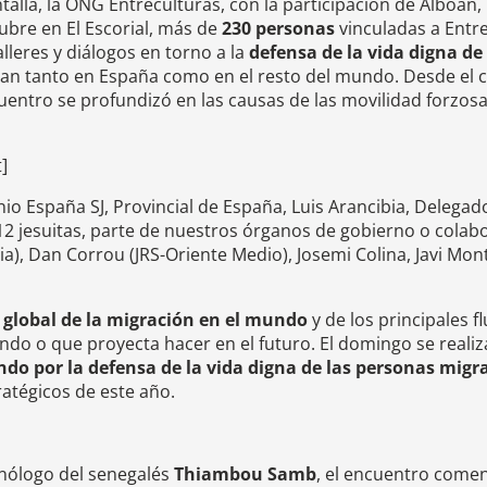
ntalla, la ONG Entreculturas, con la participación de Alboan
tubre en El Escorial, más de
230 personas
vinculadas a Entre
alleres y diálogos en torno a la
defensa de la vida digna de
boan tanto en España como en el resto del mundo. Desde el 
entro se profundizó en las causas de las movilidad forzosa
]
nio España SJ, Provincial de España, Luis Arancibia, Delegad
o 12 jesuitas, parte de nuestros órganos de gobierno o cola
a), Dan Corrou (JRS-Oriente Medio), Josemi Colina, Javi Mont
global de la migración en el mundo
y de los principales f
endo o que proyecta hacer en el futuro. El domingo se reali
ando por la defensa de la vida digna de las personas migr
ratégicos de este año.
nólogo del senegalés
Thiambou Samb
, el encuentro come