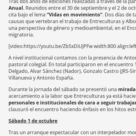
Tras dos años de ediciones realizadas a través de la pa
Anual
. Reunidos entre el 30 de septiembre y el 2 de oc
cita bajo el lema
“Vidas en movimiento”
. Dos días de t
causas que vertebran el trabajo de Entreculturas y Al
una perspectiva de género y medioambiental, en el Encu
migratoria.
[video:https://youtu.be/Zb5xDiUJPFw width:800 align:left
A nivel institucional contamos con la presencia de Anto
pastoral colegial. En total participaron en el encuentr
Delgado, Alvar Sánchez (Nador), Gonzalo Castro (JRS-Siri
Villanueva y Antonio España.
Durante la jornada del sábado se presentó una
mirada 
acercamiento a la labor que Entreculturas ya está haci
personales e institucionales de cara a seguir trabaj
clausuró el encuentro haciendo énfasis en los hitos est
Sábado 1 de octubre
Tras un arranque espectacular con un interpelador mo