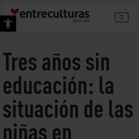
Skip
to
Open toolbar
content
Tres años sin
educación: la
situación de las
niñas en