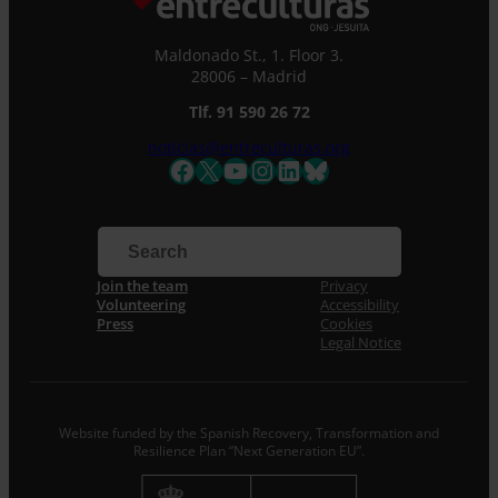
Maldonado St., 1. Floor 3.
28006 – Madrid
Tlf. 91 590 26 72
noticias@entreculturas.org
Facebook
X
YouTube
Instagram
LinkedIn
Bluesky
Join the team
Privacy
Volunteering
Accessibility
Press
Cookies
Legal Notice
Website funded by the Spanish Recovery, Transformation and
Resilience Plan “Next Generation EU”.