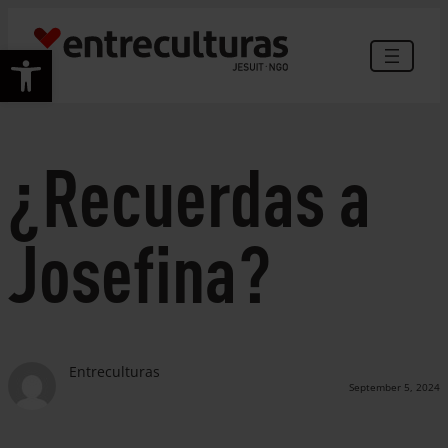
Skip
to
Open toolbar
content
¿Recuerdas a
Josefina?
Entreculturas
September 5, 2024