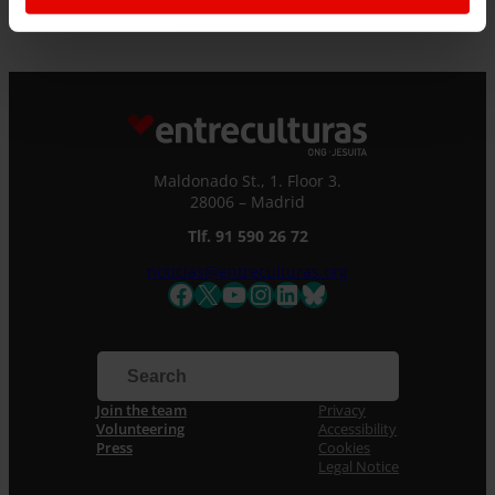
Maldonado St., 1. Floor 3.
28006 – Madrid
Tlf. 91 590 26 72
noticias@entreculturas.org
Facebook
X
YouTube
Instagram
LinkedIn
Bluesky
Join the team
Privacy
Volunteering
Accessibility
Press
Cookies
Legal Notice