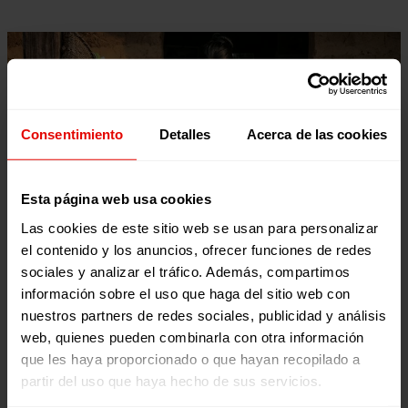
Consentimiento
Detalles
Acerca de las cookies
Esta página web usa cookies
Las cookies de este sitio web se usan para personalizar
el contenido y los anuncios, ofrecer funciones de redes
sociales y analizar el tráfico. Además, compartimos
información sobre el uso que haga del sitio web con
nuestros partners de redes sociales, publicidad y análisis
web, quienes pueden combinarla con otra información
En Totonicapán, donde el índice de pobreza supera el 95%,
las
que les haya proporcionado o que hayan recopilado a
niñas indígenas enfrentan desafíos monumentales
. Muchas
partir del uso que haya hecho de sus servicios.
veces, se ven obligadas a asumir roles que no corresponden a
su edad, como el trabajo doméstico y el cuidado de familiares,