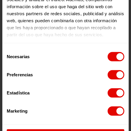
Maldonado St., 1. Floor 3.
información sobre el uso que haga del sitio web con
28006 – Madrid
nuestros partners de redes sociales, publicidad y análisis
Tlf. 91 590 26 72
web, quienes pueden combinarla con otra información
noticias@entreculturas.org
que les haya proporcionado o que hayan recopilado a
Facebook
X
YouTube
Instagram
LinkedIn
Bluesky
partir del uso que haya hecho de sus servicios.
Selección
Necesarias
de
Join the team
Privacy
consentimiento
Volunteering
Accessibility
Press
Cookies
Preferencias
Legal Notice
Estadística
Website funded by the Spanish Recovery, Transformation and
Resilience Plan “Next Generation EU”.
Marketing