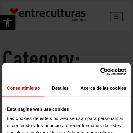
Skip
to
Open toolbar
content
Category:
Memorias
Consentimiento
Detalles
Acerca de las cookies
Esta página web usa cookies
Las cookies de este sitio web se usan para personalizar
el contenido y los anuncios, ofrecer funciones de redes
sociales y analizar el tráfico. Además, compartimos