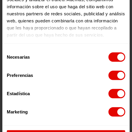
C/ Maldonado, 1. Piso 3.
información sobre el uso que haga del sitio web con
28006 – Madrid
nuestros partners de redes sociales, publicidad y análisis
Tel. 91 590 26 72
web, quienes pueden combinarla con otra información
noticias@entreculturas.org
que les haya proporcionado o que hayan recopilado a
Facebook
X
YouTube
Instagram
LinkedIn
Bluesky
partir del uso que haya hecho de sus servicios.
Selección
Necesarias
de
Únete ao equipo
Privacidade
consentimiento
Voluntariado
Accesibilidade
Preme
cookies
Preferencias
Aviso legal
Estadística
Páxina web financiada polo Plan de Recuperación, Transformación e
Resiliencia de España “Next Generation EU”
Marketing