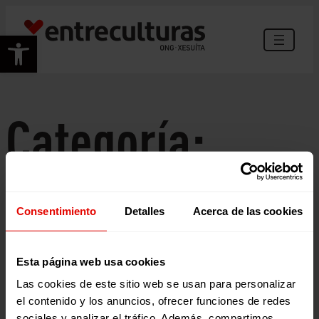
Saltar
ao
Abrir barra de ferramentas
contido
Categoría:
Memorias
Consentimiento
Detalles
Acerca de las cookies
Esta página web usa cookies
Las cookies de este sitio web se usan para personalizar
el contenido y los anuncios, ofrecer funciones de redes
sociales y analizar el tráfico. Además, compartimos