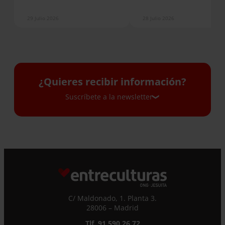
29 Julio 2026
28 Julio 2026
¿Quieres recibir información?
Suscríbete a la newsletter
Suscríbete a la newsletter
Si quieres recibir nuestra newsletter mensual
y los correos puntuales en los que te
ofrecemos información, no dejes de completar
este formulario. Al instante, te daremos de
C/ Maldonado, 1. Planta 3.
alta en nuestra base de datos y podrás estar
28006 – Madrid
al tanto de todas las novedades.
Nombre *
Tlf. 91 590 26 72