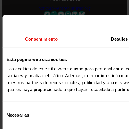
noticias@entreculturas.org
Facebook
X
YouTube
Instagram
LinkedIn
Bluesky
Apellidos
Correo electrónico *
Consentimiento
Detalles
Únete al equipo
Privacidad
Acepto la
Política de Privacidad
*
Voluntariado
Accesibilidad
Desde ENTRECULTURAS FE Y ALEGRÍA ESPAÑA
Prensa
Cookies
trataremos los datos aportados en calidad de
Aviso legal
Esta página web usa cookies
Responsable del tratamiento con la finalidad de…
Seguir
leyendo
.
Las cookies de este sitio web se usan para personalizar el c
sociales y analizar el tráfico. Además, compartimos informac
Suscribirme
Página web financiada por el Plan de Recuperación, Transformación y
nuestros partners de redes sociales, publicidad y análisis 
Resiliencia de España «Next Generation EU»
que les haya proporcionado o que hayan recopilado a partir 
Selección
Necesarias
de
consentimiento