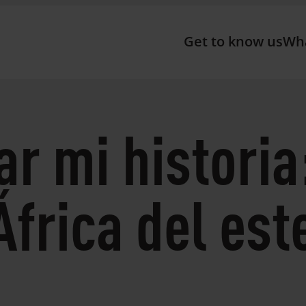
Get to know us
Wh
ar mi historia
África del est