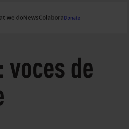
at we do
News
Colabora
Donate
: voces de
e