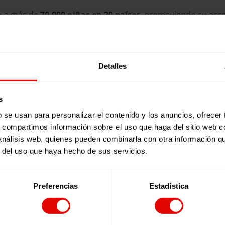
 a más de
70,000 niñas en 20 países
, promoviendo su acces
recopiladas en el libro nos recuerdan que queda mucho por 
a no son ficción. Representan la realidad de miles de niñas e
as de África del este
y conoce estas historias de esperanza 
Detalles
s
b se usan para personalizar el contenido y los anuncios, ofrecer
s, compartimos información sobre el uso que haga del sitio web 
 análisis web, quienes pueden combinarla con otra información q
r del uso que haya hecho de sus servicios.
Preferencias
Estadística