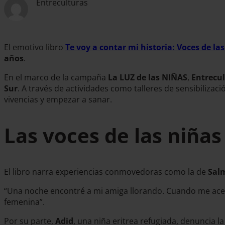
Entreculturas
El emotivo libro
Te voy a contar mi historia: Voces de las
años
.
En el marco de la campaña
La LUZ de las NIÑAS
,
Entrecu
Sur
. A través de actividades como talleres de sensibiliz
vivencias y empezar a sanar.
Las voces de las niñas
El libro narra experiencias conmovedoras como la de
Sal
“Una noche encontré a mi amiga llorando. Cuando me acerqu
femenina”.
Por su parte,
Adid
, una niña eritrea refugiada, denuncia l