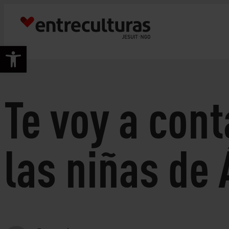
Skip
to
content
Open toolbar
Te voy a cont
las niñas de 