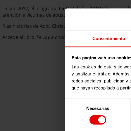
Desde 2012, el programa
La LUZ de las NIÑAS
ha apoyado
atención a víctimas de abuso. Sin embargo, las historias 
“Las historias de Adid, Christine, Wilma, Elyssa, Joy y Salm
Accede al libro
Te voy a contar mi historia: voces de las niñ
Consentimiento
Esta página web usa cookie
Las cookies de este sitio we
y analizar el tráfico. Ademá
redes sociales, publicidad y
que hayan recopilado a parti
Selección
Necesarias
de
consentimiento