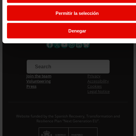
Maldonado St., 1. Floor 3.
Permitir la selección
28006 – Madrid
Tlf. 91 590 26 72
Denegar
noticias@entreculturas.org
Facebook
X
YouTube
Instagram
LinkedIn
Bluesky
Join the team
Privacy
Volunteering
Accessibility
Press
Cookies
Legal Notice
Website funded by the Spanish Recovery, Transformation and
Resilience Plan “Next Generation EU”.