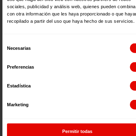
sociales, publicidad y análisis web, quienes pueden combina
con otra información que les haya proporcionado o que haya
recopilado a partir del uso que haya hecho de sus servicios.
Selección
Necesarias
de
consentimiento
Preferencias
Previous:
25N: Antes fueron niñas
Estadística
Next:
Las niñas en Chad alzan su voz a través de la radio
Marketing
Permitir todas