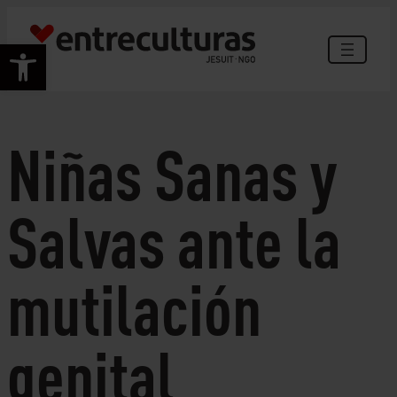
Skip
to
Open toolbar
content
Niñas Sanas y
Salvas ante la
mutilación
genital