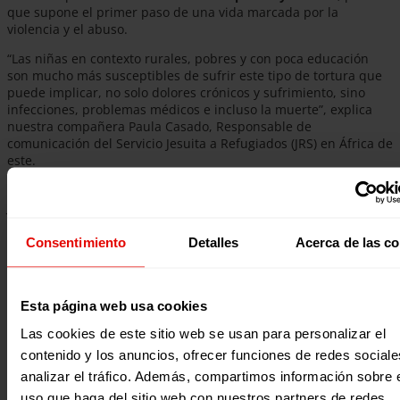
que supone el primer paso de una vida marcada por la
violencia y el abuso.
“Las niñas en contexto rurales, pobres y con poca educación
son mucho más susceptibles de sufrir este tipo de tortura que
puede implicar, no solo dolores crónicos y sufrimiento, sino
infecciones, problemas médicos e incluso la muerte”, explica
nuestra compañera Paula Casado, Responsable de
comunicación del Servicio Jesuita a Refugiados (JRS) en África de
este.
Por eso, a través de
La LUZ de las NIÑAS
trabajamos, junto al
JRS, para proteger de la violencia a miles de niñas y para que
tengan acceso a la educación, conozcan sus derechos y puedan
reivindicarlos. Queremos escuchar sus voces que gritan que
Consentimiento
Detalles
Acerca de las c
quieren vivir Sanas y Salvas
, lejos de la sombra de la
mutilación genital femenina.
Esta página web usa cookies
Las cookies de este sitio web se usan para personalizar el
contenido y los anuncios, ofrecer funciones de redes sociale
analizar el tráfico. Además, compartimos información sobre 
uso que haga del sitio web con nuestros partners de redes