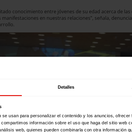
mitado conocimiento entre jóvenes de su edad acerca de las 
 manifestaciones en nuestras relaciones”, señala, denuncia
rrollo.
Detalles
s
b se usan para personalizar el contenido y los anuncios, ofrecer
s, compartimos información sobre el uso que haga del sitio web 
 análisis web, quienes pueden combinarla con otra información q