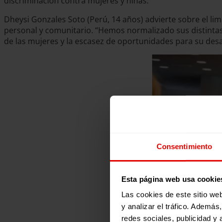
discriminación contra mujeres y niñas.
Dheysi Gonzales Soto (Perú, 14 años) advierte sobre el li
personal y comunitario. “Hemos normalizado sus distintas
de las mujeres y la escasez de oportunidades para su desa
Consentimiento
Esta página web usa cookie
Las cookies de este sitio we
y analizar el tráfico. Ademá
redes sociales, publicidad y