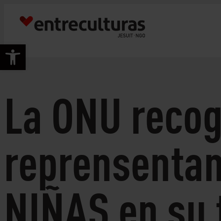
Skip
to
content
Open toolbar
La ONU recog
reprensentan
NIÑAS en su 