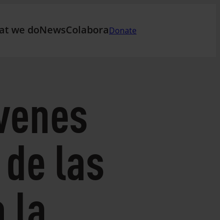
at we do
News
Colabora
Donate
óvenes
 de las
 la