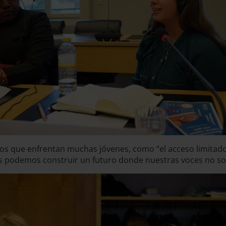
os que enfrentan muchas jóvenes, como “el acceso limitado a
tas podemos construir un futuro donde nuestras voces no so