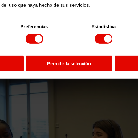
r del uso que haya hecho de sus servicios.
Preferencias
Estadística
cil para las personas jóvenes implicarse en el activismo, es
o la importancia de garantizar espacios reales de participa
Permitir la selección