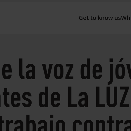
Get to know us
Wh
e la voz de j
tes de La LUZ
trabajo contra