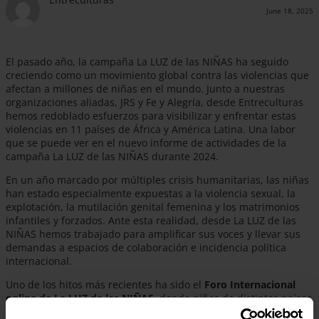
June 18, 2025
El pasado año, la campaña La LUZ de las NIÑAS ha seguido
creciendo como un movimiento global contra las violencias que
afectan a millones de niñas en el mundo. Junto a nuestras
organizaciones aliadas, JRS y Fe y Alegría, desde Entreculturas
hemos redoblado esfuerzos para visibilizar y enfrentar estas
violencias en 11 países de África y América Latina. Una labor
que se puede ver en el nuevo informe de actividades de la
campaña La LUZ de las NIÑAS durante 2024.
En un año marcado por múltiples crisis humanitarias, las niñas
han estado especialmente expuestas a la violencia sexual, la
explotación, la mutilación genital femenina y los matrimonios
infantiles y forzados. Ante esta realidad, desde La LUZ de las
NIÑAS hemos trabajado para amplificar sus voces y llevar sus
demandas a espacios de colaboración e incidencia política
internacional.
Uno de los hitos más recientes ha sido el
Foro Internacional
online de La LUZ de las NIÑAS
, donde niñas de distintos países
compartieron sus experiencias y propuestas. Sus voces también