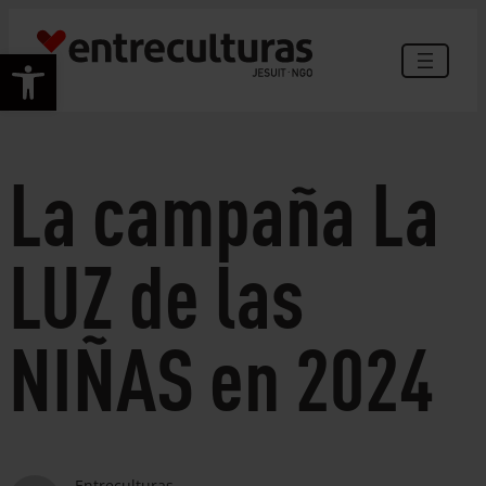
Skip
to
Open toolbar
content
La campaña La
LUZ de las
NIÑAS en 2024
Entreculturas