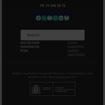
Tlf. 91 590 26 72
noticias@entreculturas.org
Facebook
X
YouTube
Instagram
LinkedIn
Bluesky
Join the team
Privacy
Volunteering
Accessibility
Press
Cookies
Legal Notice
Website funded by the Spanish Recovery, Transformation and
Resilience Plan “Next Generation EU”.