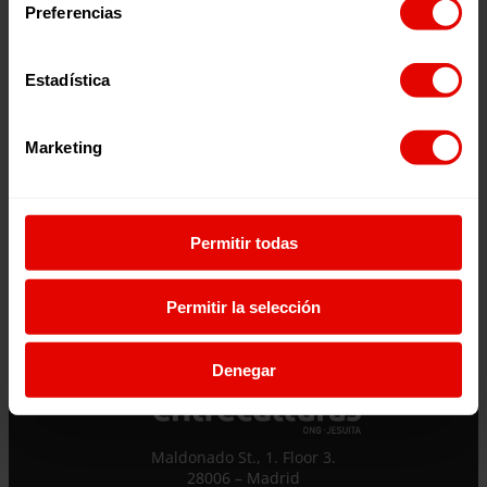
hacer y que cada paso cuenta en la defensa de sus derechos.
Preferencias
Descarga el informe
Estadística
Marketing
Previous:
Día Internacional de la Higiene Menstrual: visibilizar
una realidad silenciada
Permitir todas
Next:
“Niñas teniendo niños”: embarazos infantiles y violencia
sexual en Guatemala
Permitir la selección
Denegar
Maldonado St., 1. Floor 3.
28006 – Madrid