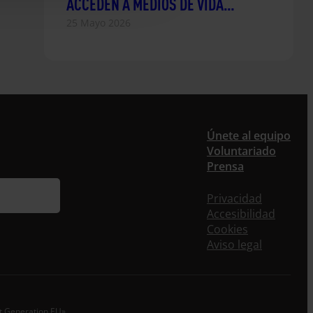
ACCEDEN A MEDIOS DE VIDA
DIVERSIFICADOS EN LOS
25 Mayo 2026
DEPARTAMENTOS DE SAN VICENTE Y
USULUTÁN, EL SALVADOR
Únete al equipo
Voluntariado
Prensa
Privacidad
Accesibilidad
Cookies
Aviso legal
xt Generation EU»