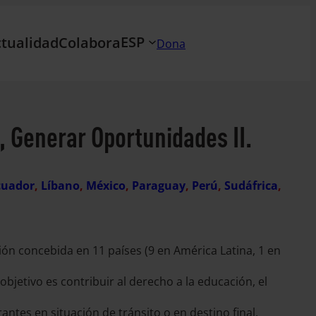
ESP
tualidad
Colabora
Dona
 Generar Oportunidades II.
cuador
, 
Líbano
, 
México
, 
Paraguay
, 
Perú
, 
Sudáfrica
, 
ón concebida en 11 países (9 en América Latina, 1 en
bjetivo es contribuir al derecho a la educación, el
antes en situación de tránsito o en destino final,