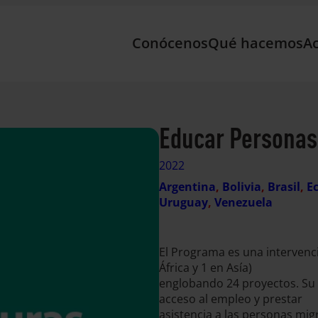
Conócenos
Qué hacemos
Ac
Educar Personas,
2022
Argentina
, 
Bolivia
, 
Brasil
, 
E
Uruguay
, 
Venezuela
El Programa es una intervenci
África y 1 en Asía)
englobando 24 proyectos. Su o
acceso al empleo y prestar
asistencia a las personas migr