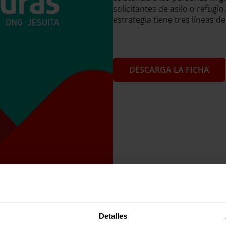
solicitantes de asilo o refugio.
estrategia tiene tres líneas 
DESCARGA LA FICHA
Detalles