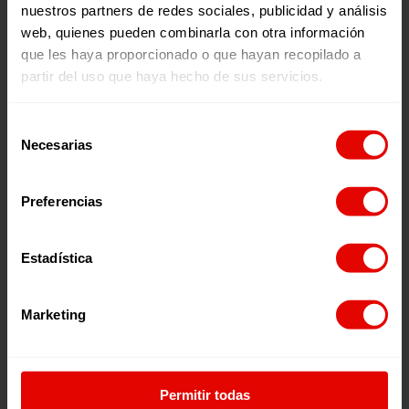
nuestros partners de redes sociales, publicidad y análisis
web, quienes pueden combinarla con otra información
que les haya proporcionado o que hayan recopilado a
partir del uso que haya hecho de sus servicios.
Noticia
Justicia Socioambiental
XAPONTIC: MUJERES PRODUCTORAS EN LA SELVA NORTE
DE CHIAPAS
Selección
Necesarias
Xapontic desafía la realidad tan dura que enfrentan los
de
pueblos originarios, ya que, por una parte, la
consentimiento
cooperativa está sostenida…
Preferencias
07 abril 2021
Estadística
Marketing
Permitir todas