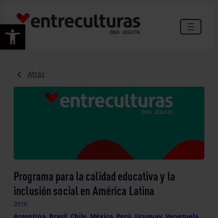
Abrir barra de herramientas
Atrás
Programa para la calidad educativa y la
inclusión social en América Latina
2016
Argentina
, 
Brasil
, 
Chile
, 
México
, 
Perú
, 
Uruguay
, 
Venezuela