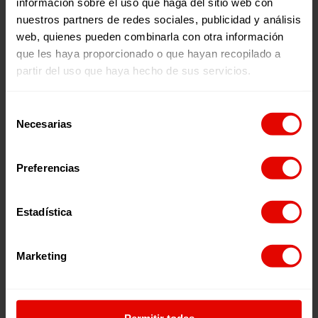
información sobre el uso que haga del sitio web con
nuestros partners de redes sociales, publicidad y análisis
web, quienes pueden combinarla con otra información
que les haya proporcionado o que hayan recopilado a
partir del uso que haya hecho de sus servicios.
Venezuela
RESPUESTA
ESCUELAS SEGURAS Y
HUMANITARIA A
PROTECTORAS PARA
Selección
Necesarias
POBLACIONES ÉTNICAS
MEJORAR LA
de
VÍCTIMAS DE
CONTINUIDAD Y OFRECE
consentimiento
DESPLAZAMIENTO
UN SISTEMA EDUCATIVO
Preferencias
25 Mayo 2026
25 Mayo 2026
INTERNO,
DE CALIDAD EN ZONAS
CONFINAMIENTO O
FRONTERIZAS EN
Estadística
CUALQUIER OTRA
VENEZUELA
RESTRICCIÓN DE
MOVILIDAD POR
Marketing
SITUACIONES ASOCIADAS
AL CONFLICTO ARMADO
C/ Maldonado, 1. Planta 3.
COLOMBIANO, A TRAVÉS
28006 – Madrid
Permitir todas