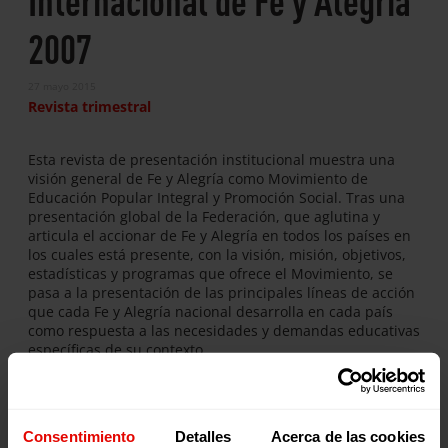
2007
27 mayo 2015
Revista trimestral
Esta revista de presentación institucional muestra una
visión general de Fe y Alegría como Movimiento de
Educación Popular Integral y Promoción Social. Tras una
presentación global de la Federación, que aglutina y
articula el accionar de Fe y Alegría en todos los países en
los cuales está presente, con la visión, misión, objetivos,
estadísticas y programas que ofrece el Movimiento, se
pasa a la presentación de las principales líneas de acción
que cada Fe y Alegría nacional desarrolla en cada país
como respuesta a las necesidades y demandas educativas
específicas de su contexto.
Archivo adjunto
Consentimiento
Detalles
Acerca de las cookies