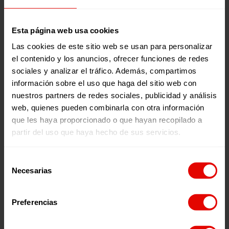
Publicaciones relacionadas:
Esta página web usa cookies
Las cookies de este sitio web se usan para personalizar
el contenido y los anuncios, ofrecer funciones de redes
sociales y analizar el tráfico. Además, compartimos
información sobre el uso que haga del sitio web con
nuestros partners de redes sociales, publicidad y análisis
web, quienes pueden combinarla con otra información
Memorias
Revista trimestral
que les haya proporcionado o que hayan recopilado a
INFORME ANUAL
REVISTA TRIMESTRAL N
partir del uso que haya hecho de sus servicios.
ENTRECULTURAS 2025
101
Selección
Necesarias
de
consentimiento
2026
2026
Preferencias