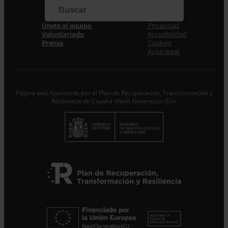
Correo electrónico *
Únete al equipo
Privacidad
Voluntariado
Accesibilidad
Prensa
Cookies
Acepto la
Política de Privacidad
*
Aviso legal
Desde ENTRECULTURAS FE Y ALEGRÍA ESPAÑA
trataremos los datos aportados en calidad de
Responsable del tratamiento con la finalidad de…
Seguir
leyendo
.
Página web financiada por el Plan de Recuperación, Transformación y
Resiliencia de España «Next Generation EU»
Suscribirme