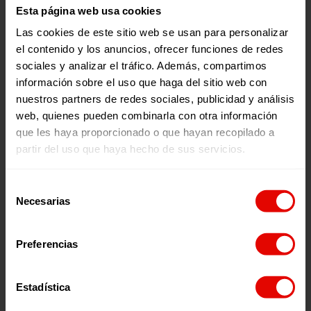
Esta página web usa cookies
Las cookies de este sitio web se usan para personalizar
CUENTAS ANUALES 2019
el contenido y los anuncios, ofrecer funciones de redes
sociales y analizar el tráfico. Además, compartimos
información sobre el uso que haga del sitio web con
CUENTAS ANUALES 2018
nuestros partners de redes sociales, publicidad y análisis
web, quienes pueden combinarla con otra información
que les haya proporcionado o que hayan recopilado a
CUENTAS ANUALES 2017
partir del uso que haya hecho de sus servicios.
Selección
Necesarias
de
1
consentimiento
3
Preferencias
Estadística
Do you want to receive
information?