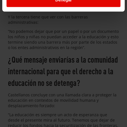
necesitamos un acompañamiento que los permita
reintegrarse nuevamente dentro de su proyecto de vida”.
Y la tercera tiene que ver con las barreras
administrativas:
“No podemos dejar que por un papel o por un documento
los niños y niñas no puedan acceder a la educación y esto
termine siendo una barrera más por parte de los estados
o los entes administrativos en la región”.
¿Qué mensaje enviarías a la comunidad
internacional para que el derecho a la
educación no se detenga?
Castellanos concluye con una llamada clara a proteger la
educación en contextos de movilidad humana y
desplazamiento forzado:
“La educación es siempre un acto de esperanza que
desde el presente mira al futuro. Tenemos que dejar de
reducir los fondos hacia la securitización de las fronteras,