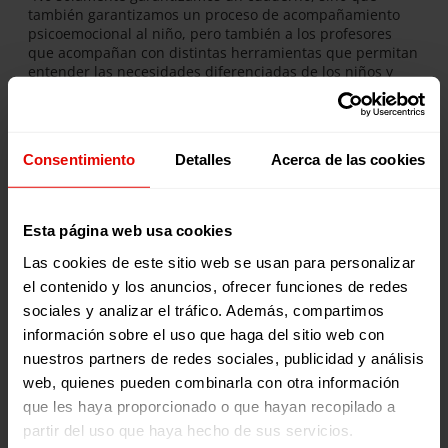
también garantizamos un proceso de acompañamiento
psicoemocional al niño, pero también a los profesores
que acompañan con distintas herramientas que permitan
entender las necesidades diferenciadas de los niños y
niñas migrantes en las aulas escolares”.
¿Qué impacto tiene perder el acceso a
Consentimiento
Detalles
Acerca de las cookies
la escuela?
“El impacto de no poder acceder a la escuela es que
Esta página web usa cookies
prácticamente crea una ruptura dentro de su proyecto de
vida. Esto puede llegar a generar un estrés crónico con el
Las cookies de este sitio web se usan para personalizar
tiempo, de desconexión, de desesperanza, de desarraigo,
el contenido y los anuncios, ofrecer funciones de redes
porque prácticamente la escuela es ese espacio seguro
sociales y analizar el tráfico. Además, compartimos
que te permite crear un vínculo con las personas que te
rodean, pero también haciendo parte de una motivación
información sobre el uso que haga del sitio web con
frente a lo que puedas estudiar”.
nuestros partners de redes sociales, publicidad y análisis
Castellanos señala que la escuela es un espacio esencial
web, quienes pueden combinarla con otra información
para construir vínculos, desarrollar expectativas de futuro
que les haya proporcionado o que hayan recopilado a
y fortalecer el sentido de pertenencia.
partir del uso que haya hecho de sus servicios.