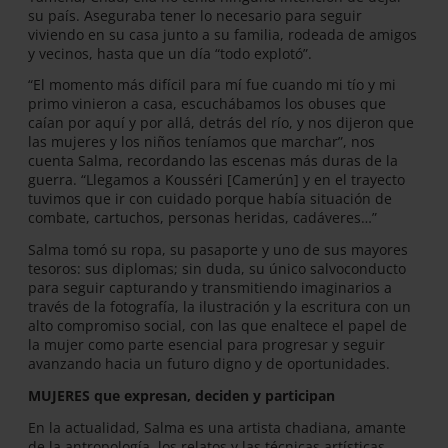
su país. Aseguraba tener lo necesario para seguir
viviendo en su casa junto a su familia, rodeada de amigos
y vecinos, hasta que un día “todo explotó”.
“El momento más difícil para mí fue cuando mi tío y mi
primo vinieron a casa, escuchábamos los obuses que
caían por aquí y por allá, detrás del río, y nos dijeron que
las mujeres y los niños teníamos que marchar”, nos
cuenta Salma, recordando las escenas más duras de la
guerra. “Llegamos a Kousséri [Camerún] y en el trayecto
tuvimos que ir con cuidado porque había situación de
combate, cartuchos, personas heridas, cadáveres…”
Salma tomó su ropa, su pasaporte y uno de sus mayores
tesoros: sus diplomas; sin duda, su único salvoconducto
para seguir capturando y transmitiendo imaginarios a
través de la fotografía, la ilustración y la escritura con un
alto compromiso social, con las que enaltece el papel de
la mujer como parte esencial para progresar y seguir
avanzando hacia un futuro digno y de oportunidades.
MUJERES que expresan, deciden y participan
En la actualidad, Salma es una artista chadiana, amante
de la antropología, los relatos y las técnicas artísticas