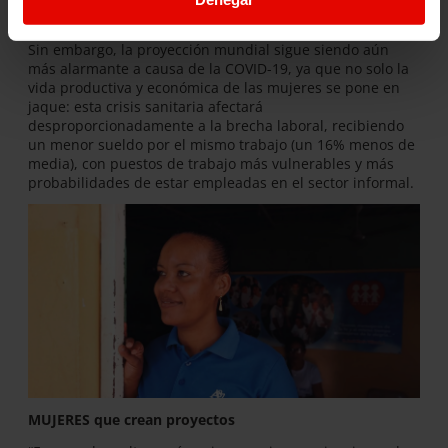
condición de patrones o empleadores.
Sin embargo, la proyección mundial sigue siendo aún
más alarmante a causa de la COVID-19, ya que no solo la
vida productiva y económica de las mujeres se pone en
jaque: esta crisis sanitaria afectará
desproporcionadamente a la brecha laboral, recibiendo
un menor sueldo por el mismo trabajo (un 16% menos de
media), con puestos de trabajo más vulnerables y más
probabilidades de estar empleadas en el sector informal.
MUJERES que crean proyectos