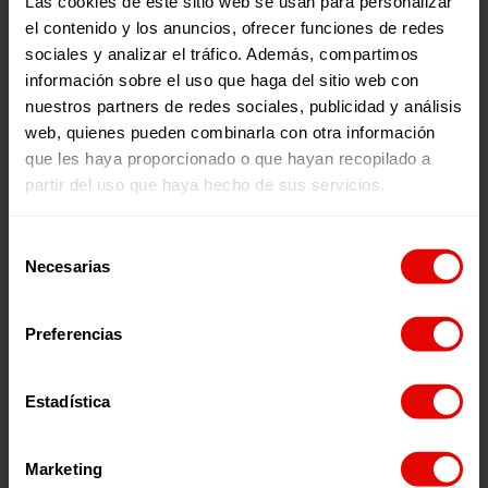
Las cookies de este sitio web se usan para personalizar
de género y los derechos menstruales
en nuestros proyectos
el contenido y los anuncios, ofrecer funciones de redes
en zonas afectadas por crisis, como parte esencial de garantizar
dignidad y protección a las niñas.
sociales y analizar el tráfico. Además, compartimos
información sobre el uso que haga del sitio web con
Estigma y discriminación
nuestros partners de redes sociales, publicidad y análisis
web, quienes pueden combinarla con otra información
en torno a la
que les haya proporcionado o que hayan recopilado a
partir del uso que haya hecho de sus servicios.
menstruación
Selección
Necesarias
de
Los
tabúes sobre la menstruación
siguen profundamente
arraigados en muchos países, culturas y comunidades. En
consentimiento
algunos contextos, aún se considera un proceso vergonzoso,
impuro o incluso peligroso, lo que genera una
discriminación
Preferencias
menstrual
que afecta la dignidad, la salud mental y los
derechos de millones de niñas y adolescentes.
Estadística
Esta percepción negativa se traduce en prácticas
discriminatorias como:
Aislar a las niñas durante su periodo.
Marketing
Prohibirles cocinar, asistir a clase o participar en eventos religiosos