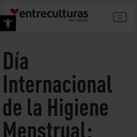
Saltar
ao
Abrir barra de ferramentas
contido
Día
Internacional
de la Higiene
Menstrual: