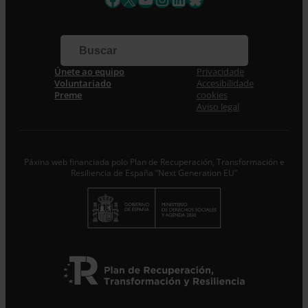
Apelidos
Correo electrónico *
Únete ao equipo
Privacidade
Voluntariado
Accesibilidade
Acepto la
Política de Privacidade
*
Preme
cookies
Desde ENTRECULTURES FE I ALEGRIA ESPANYA
Aviso legal
trataremos os datos facilitados como Responsables do
tratamento coa finalidade de…
Seguir leyendo
.
Subscríbete
Páxina web financiada polo Plan de Recuperación, Transformación e
Resiliencia de España “Next Generation EU”