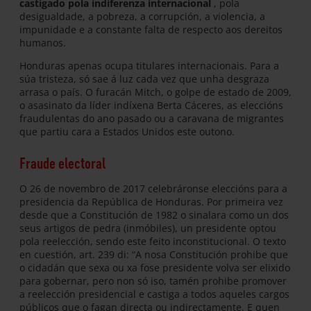
castigado pola indiferenza internacional
, pola
desigualdade, a pobreza, a corrupción, a violencia, a
impunidade e a constante falta de respecto aos dereitos
humanos.
Honduras apenas ocupa titulares internacionais. Para a
súa tristeza, só sae á luz cada vez que unha desgraza
arrasa o país. O furacán Mitch, o golpe de estado de 2009,
o asasinato da líder indíxena Berta Cáceres, as eleccións
fraudulentas do ano pasado ou a caravana de migrantes
que partiu cara a Estados Unidos este outono.
Fraude electoral
O 26 de novembro de 2017 celebráronse eleccións para a
presidencia da República de Honduras. Por primeira vez
desde que a Constitución de 1982 o sinalara como un dos
seus artigos de pedra (inmóbiles), un presidente optou
pola reelección, sendo este feito inconstitucional. O texto
en cuestión, art. 239 di: “A nosa Constitución prohibe que
o cidadán que sexa ou xa fose presidente volva ser elixido
para gobernar, pero non só iso, tamén prohibe promover
a reelección presidencial e castiga a todos aqueles cargos
públicos que o fagan directa ou indirectamente. E quen