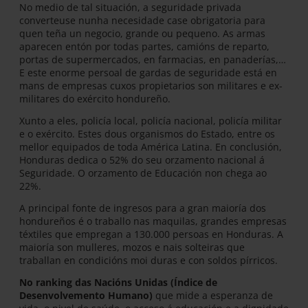
No medio de tal situación, a seguridade privada
converteuse nunha necesidade case obrigatoria para
quen teña un negocio, grande ou pequeno. As armas
aparecen entón por todas partes, camións de reparto,
portas de supermercados, en farmacias, en panaderías,…
E este enorme persoal de gardas de seguridade está en
mans de empresas cuxos propietarios son militares e ex-
militares do exército hondureño.
Xunto a eles, policía local, policía nacional, policía militar
e o exército. Estes dous organismos do Estado, entre os
mellor equipados de toda América Latina. En conclusión,
Honduras dedica o 52% do seu orzamento nacional á
Seguridade. O orzamento de Educación non chega ao
22%.
A principal fonte de ingresos para a gran maioría dos
hondureños é o traballo nas maquilas, grandes empresas
téxtiles que empregan a 130.000 persoas en Honduras. A
maioría son mulleres, mozos e nais solteiras que
traballan en condicións moi duras e con soldos pírricos.
No ranking das Nacións Unidas (Índice de
Desenvolvemento Humano)
que mide a esperanza de