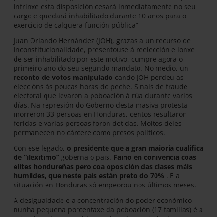
infrinxe esta disposición cesará inmediatamente no seu
cargo e quedará inhabilitado durante 10 anos para o
exercicio de calquera función pública”.
Juan Orlando Hernández (JOH), grazas a un recurso de
inconstitucionalidade, presentouse á reelección e lonxe
de ser inhabilitado por este motivo, cumpre agora o
primeiro ano do seu segundo mandato. No medio, un
reconto de votos manipulado
cando JOH perdeu as
eleccións ás poucas horas do peche. Sinais de fraude
electoral que levaron a poboación á rúa durante varios
días. Na represión do Goberno desta masiva protesta
morreron 33 persoas en Honduras, centos resultaron
feridas e varias persoas foron detidas. Moitos deles
permanecen no cárcere como presos políticos.
Con ese legado,
o presidente que a gran maioría cualifica
de “ilexítimo”
goberna o país.
Faino en conivencia coas
elites hondureñas pero coa oposición das clases máis
humildes, que neste país están preto do 70%
. E a
situación en Honduras só empeorou nos últimos meses.
A desigualdade e a concentración do poder económico
nunha pequena porcentaxe da poboación (17 familias) é a