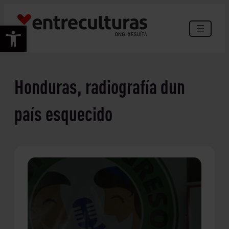
Saltar
ao
Abrir barra de ferramentas
contido
Honduras, radiografía dun
país esquecido