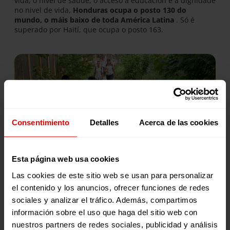
vida, o nivel de saúde, o acceso á educación e a dignidade
no nivel de vida,
Honduras ocupa o posto 130 do
mundo, o máis baixo de toda América Latina
. Só é
superado por Haití, que ocupa o posto 163.
Consentimiento
Detalles
Acerca de las cookies
Con medo a morrer
Esta página web usa cookies
“Robáronnos tanto que mesmo nos roubaron o medo”, é
Las cookies de este sitio web se usan para personalizar
unha frase que resoa nun país que, sen estar en guerra,
el contenido y los anuncios, ofrecer funciones de redes
soporta unha taxa de homicidios máis alta que nos
sociales y analizar el tráfico. Además, compartimos
lugares en conflito (90 por cada 100.000 persoas)
. E
San
información sobre el uso que haga del sitio web con
Pedro Sula
, a 244 km de Tegucigalpa,
foi descrita no seu
día como a cidade máis perigosa do planeta.
nuestros partners de redes sociales, publicidad y análisis