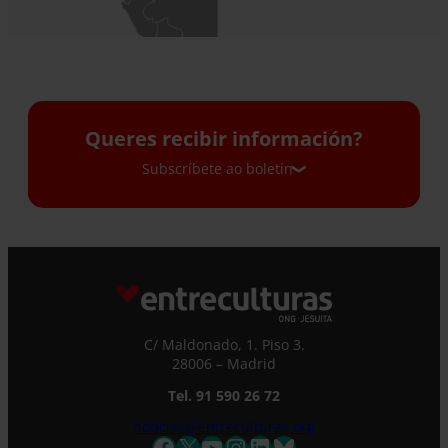
Queres recibir información?
Subscríbete ao boletín
Subscríbete ao boletín
Se desexa recibir o noso boletín informativo
mensual e correos electrónicos ocasionais nos
que lle ofrecemos información, complete este
C/ Maldonado, 1. Piso 3.
formulario. Rexistrarémolo inmediatamente
28006 – Madrid
na nosa base de datos e poderá manterse ao
Tel. 91 590 26 72
día de todas as novidades.
Nome *
noticias@entreculturas.org
Facebook
X
YouTube
Instagram
LinkedIn
Bluesky