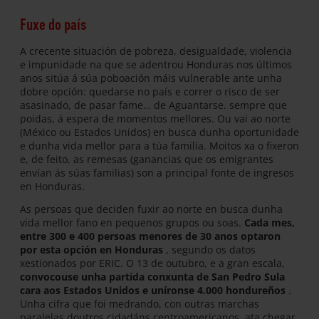
Fuxe do país
A crecente situación de pobreza, desigualdade, violencia
e impunidade na que se adentrou Honduras nos últimos
anos sitúa á súa poboación máis vulnerable ante unha
dobre opción: quedarse no país e correr o risco de ser
asasinado, de pasar fame… de Aguantarse. sempre que
poidas, á espera de momentos mellores. Ou vai ao norte
(México ou Estados Unidos) en busca dunha oportunidade
e dunha vida mellor para a túa familia. Moitos xa o fixeron
e, de feito, as remesas (ganancias que os emigrantes
envían ás súas familias) son a principal fonte de ingresos
en Honduras.
As persoas que deciden fuxir ao norte en busca dunha
vida mellor fano en pequenos grupos ou soas.
Cada mes,
entre 300 e 400 persoas menores de 30 anos optaron
por esta opción en Honduras
, segundo os datos
xestionados por ERIC. O 13 de outubro, e a gran escala,
convocouse unha partida conxunta de San Pedro Sula
cara aos Estados Unidos e uníronse 4.000 hondureños
.
Unha cifra que foi medrando, con outras marchas
paralelas doutros cidadáns centroamericanos, ata chegar