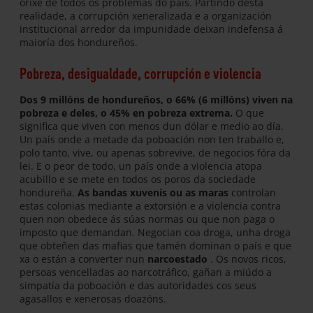
orixe de todos os problemas do país. Partindo desta
realidade, a corrupción xeneralizada e a organización
institucional arredor da impunidade deixan indefensa á
maioría dos hondureños.
Pobreza, desigualdade, corrupción e violencia
Dos 9 millóns de hondureños, o 66% (6 millóns) viven na
pobreza e deles, o 45% en pobreza extrema.
O que
significa que viven con menos dun dólar e medio ao día.
Un país onde a metade da poboación non ten traballo e,
polo tanto, vive, ou apenas sobrevive, de negocios fóra da
lei. E o peor de todo, un país onde a violencia atopa
acubillo e se mete en todos os poros da sociedade
hondureña.
As bandas xuvenís ou as maras
controlan
estas colonias mediante a extorsión e a violencia contra
quen non obedece ás súas normas ou que non paga o
imposto que demandan. Negocian coa droga, unha droga
que obteñen das mafias que tamén dominan o país e que
xa o están a converter nun
narcoestado
. Os novos ricos,
persoas vencelladas ao narcotráfico, gañan a miúdo a
simpatía da poboación e das autoridades cos seus
agasallos e xenerosas doazóns.