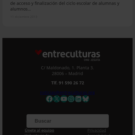
de acceso y finalización del ciclo escolar de alumnas y
alumnos…
11 diciembre 2013
C/ Maldonado, 1. Planta 3.
28006 – Madrid
Tlf. 91 590 26 72
noticias@entreculturas.org
Facebook
X
YouTube
Instagram
LinkedIn
Bluesky
Únete al equipo
Privacidad