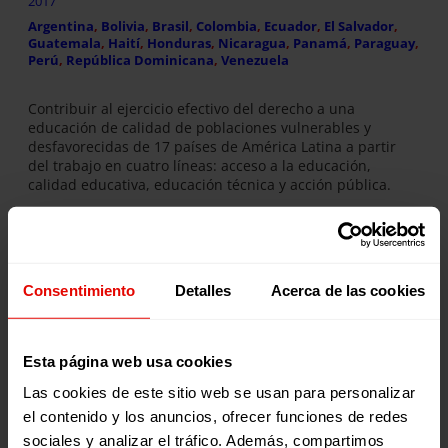
2017
Argentina
, 
Bolivia
, 
Brasil
, 
Colombia
, 
Ecuador
, 
El Salvador
, 
Guatemala
, 
Haití
, 
Honduras
, 
Nicaragua
, 
Panamá
, 
Paraguay
, 
Perú
, 
República Dominicana
, 
Venezuela
Contribuir al ejercicio efectivo del derecho a una
educación de calidad de poblaciones vulnerables y
desfavorecidas de 17 países de América Latina a partir
del trabajo en cuatro líneas: acceso a la educación,
calidad educativa, educación técnica y acción pública.
DESCARGA LA FICHA
Consentimiento
Detalles
Acerca de las cookies
Publicaciones relacionadas:
Esta página web usa cookies
Las cookies de este sitio web se usan para personalizar
el contenido y los anuncios, ofrecer funciones de redes
sociales y analizar el tráfico. Además, compartimos