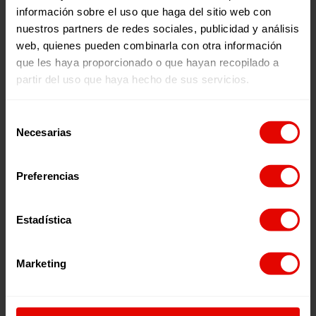
información sobre el uso que haga del sitio web con
nuestros partners de redes sociales, publicidad y análisis
web, quienes pueden combinarla con otra información
que les haya proporcionado o que hayan recopilado a
partir del uso que haya hecho de sus servicios.
Venezuela
RESPUESTA
ESCUELAS SEGURAS Y
Selección
HUMANITARIA A
PROTECTORAS PARA
Necesarias
de
POBLACIONES ÉTNICAS
MEJORAR LA
consentimiento
VÍCTIMAS DE
CONTINUIDAD Y OFRECE
Preferencias
DESPLAZAMIENTO
UN SISTEMA EDUCATIVO
25 Mayo 2026
25 Mayo 2026
INTERNO,
DE CALIDAD EN ZONAS
CONFINAMIENTO O
FRONTERIZAS EN
Estadística
CUALQUIER OTRA
VENEZUELA
RESTRICCIÓN DE
Marketing
MOVILIDAD POR
SITUACIONES ASOCIADAS
AL CONFLICTO ARMADO
C/ Maldonado, 1. Planta 3.