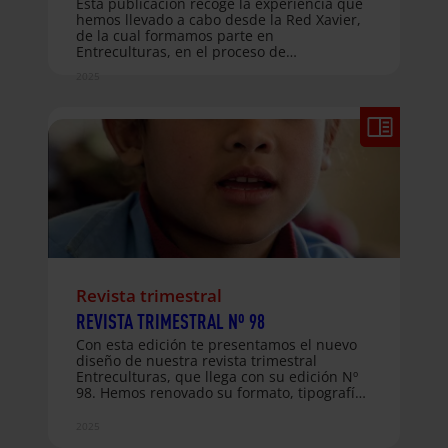
Esta publicación recoge la experiencia que
hemos llevado a cabo desde la Red Xavier,
de la cual formamos parte en
Entreculturas, en el proceso de
reconstrucción educativa tras el terremoto
2025
de 2015 en Nepal. El informe analiza una
década de trabajo orientado a fortalecer la
educación como eje de resiliencia,
acompañando a más de 41.000 personas,
rehabilitando 140 aulas en 52 escuelas y
promoviendo la formación docente, los
medios de vida y la protección de mujeres y
niñas. La evaluación pone de relieve las
principales lecciones aprendidas: la
importancia de la educación como puente
entre la emergencia y el desarrollo,…
Revista trimestral
REVISTA TRIMESTRAL Nº 98
Con esta edición te presentamos el nuevo
diseño de nuestra revista trimestral
Entreculturas, que llega con su edición Nº
98. Hemos renovado su formato, tipografía
y estructura visual para hacerla más
atractiva, clara y actual, manteniendo la
2025
esencia que nos ha acompañado durante