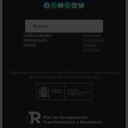
Nombre *
Facebook
X
YouTube
Instagram
LinkedIn
Bluesky
Apellidos
Correo electrónico *
Únete al equipo
Privacidad
Voluntariado
Accesibilidad
Prensa
Cookies
Aviso legal
Acepto la
Política de Privacidad
*
Desde ENTRECULTURAS FE Y ALEGRÍA ESPAÑA
trataremos los datos aportados en calidad de
Responsable del tratamiento con la finalidad de...
Seguir leyendo
.
Página web financiada por el Plan de Recuperación, Transformación y
Resiliencia de España «Next Generation EU»
Suscribirme