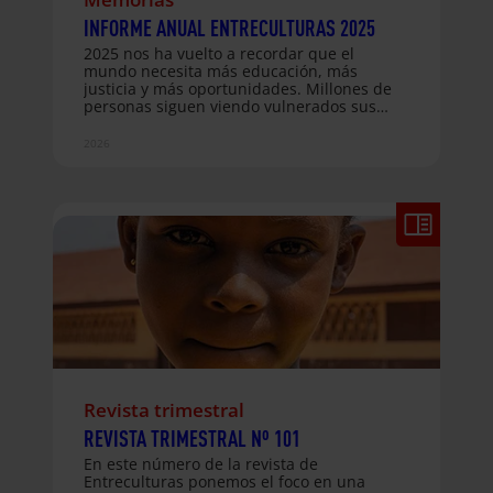
INFORME ANUAL ENTRECULTURAS 2025
2025 nos ha vuelto a recordar que el
mundo necesita más educación, más
justicia y más oportunidades. Millones de
personas siguen viendo vulnerados sus
derechos, pero también hemos
comprobado que, cuando trabajamos
2026
juntos y juntas, el cambio es posible. Desde
Entreculturas hemos acompañado a
377.080 personas en 46 países, a través de
233 proyectos que ponen la educación en el
centro de la transformación social. Os
invitamos a consultar y difundir nuestra
Memoria Anual 2025:
Revista trimestral
REVISTA TRIMESTRAL Nº 101
En este número de la revista de
Entreculturas ponemos el foco en una