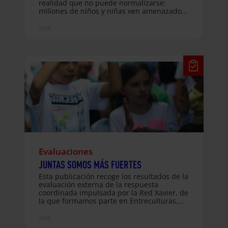
realidad que no puede normalizarse:
millones de niños y niñas ven amenazado
su derecho a crecer, aprender y vivir en paz
a causa de los conflictos armados. Frente a
2026
esta realidad, reivindicamos que la infancia
no se ataca, se protege, y compartimos
historias que muestran cómo la educación,
la acogida y la hospitalidad siguen
abriendo caminos de esperanza. Además,
recorremos iniciativas que impulsan la
construcción de una sociedad más justa e
inclusiva, desde el acompañamiento a
personas migrantes en sus procesos de
regularización hasta los Caminos de…
Evaluaciones
JUNTAS SOMOS MÁS FUERTES
Esta publicación recoge los resultados de la
evaluación externa de la respuesta
coordinada impulsada por la Red Xavier, de
la que formamos parte en Entreculturas,
ante la crisis humanitaria provocada por la
guerra en Ucrania. El informe analiza
2026
cuatro años de trabajo conjunto en Ucrania