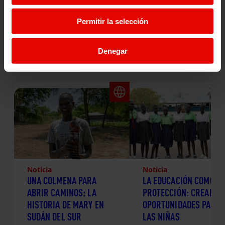
y a construir juntos y juntas un mundo más humano, más
justo, más digno y más habitable. Es momento de actuar”.
Permitir la selección
Denegar
Noticias relacionadas:
Noticia
Noticia
UNA COLMENA PARA
LA EDUCACIÓN COMO
ABRIR CAMINOS: LA
PROTECCIÓN: CREANDO
HISTORIA DE MARY EN
OPORTUNIDADES PARA
SUDÁN DEL SUR
LAS NIÑAS