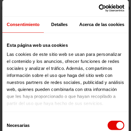
Consentimiento
Detalles
Acerca de las cookies
Esta página web usa cookies
Las cookies de este sitio web se usan para personalizar
el contenido y los anuncios, ofrecer funciones de redes
El 15 de mayo fue el turno de
Vitoria-Gasteiz
que recibió
sociales y analizar el tráfico. Además, compartimos
a las Cholitas en un Artium abarrotado, del mismo modo
que ocurrió al día siguiente en los cines Golem Bayona de
información sobre el uso que haga del sitio web con
Pamplona
, donde se habilitó una segunda sala para
nuestros partners de redes sociales, publicidad y análisis
poder acoger a todo el público. El coloquio posterior a las
web, quienes pueden combinarla con otra información
proyecciones del documental, en ambos eventos, estuvo
que les haya proporcionado o que hayan recopilado a
moderado por Enrique Abad de OXFAM Intermón. En las
cercanías de la capital navarra pudieron además calzarse
partir del uso que haya hecho de sus servicios.
las botas y disfrutar de una subida al monte.
Cecilia y Elena también visitaron
Zaragoza
donde se
Selección
realizó una proyección y un coloquio posterior en el
Necesarias
de
Centro Pignatelli al que también acudió Martin Iriberri,